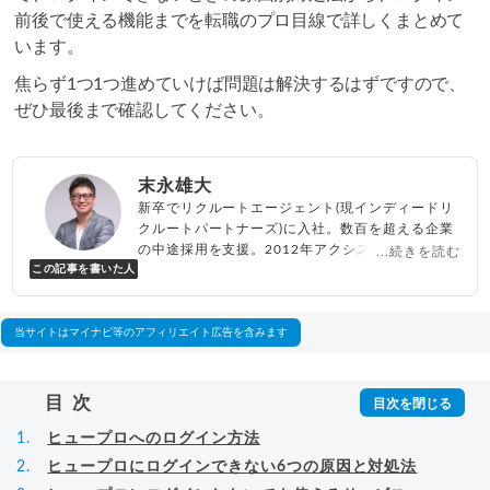
前後で使える機能までを転職のプロ目線で詳しくまとめて
います。
焦らず1つ1つ進めていけば問題は解決するはずですので、
ぜひ最後まで確認してください。
末永雄大
新卒でリクルートエージェント(現インディードリ
クルートパートナーズ)に入社。数百を超える企業
の中途採用を支援。2012年アクシス(株)設立、代
...続きを読む
この記事を書いた人
表取締役兼転職エージェントとして人材紹介サー
ビスを展開しながら、年間数百人以上のキャリア
相談に乗る。Youtubeチャンネル「
末永雄大 / す
べらない転職エージェント
」の総再生回数は2,000
当サイトはマイナビ等のアフィリエイト広告を含みます
万回以上。著書「
成功する転職面接
」「
キャリア
ロジック
」
▸
詳細プロフィール
（
amazon
）
目次
ヒュープロへのログイン方法
ヒュープロにログインできない6つの原因と対処法