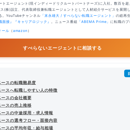
ートエージェント(現インディードリクルートパートナーズ)に入社。数百を
クシス(株)設立、代表取締役兼転職エージェントとして人材紹介サービスを展開
。YouTubeチャンネル
「末永雄大 / すべらない転職エージェント」
の総再生
職面接』
『キャリアロジック』
。ニュース番組
「ABEMA Prime」
に転職のプ
ィール
（
amazon
）
すべらないエージェントに相談する
ベースの転職難易度
ベースへ転職しやすい人の特徴
ベースの会社概要
ベースの売上推移
ベースの中途採用・求人情報
ベースの選考フロー・面接内容
ベースの平均年収・給与相場