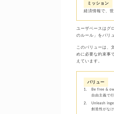
ミッション
経済情報で、
ユーザベースはグ
のルール」をバリ
このバリューは、
めに必要な約束事
えています。
バリュー
Be free & ow
自由主義で
Unleash inge
創造性がな