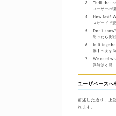
Thrill the us
ユーザーの
How fast? W
スピードで
Don’t know?
迷ったら挑
In it togeth
渦中の友を
We need wha
異能は才能
ユーザベースへ
前述した通り、上
れます。