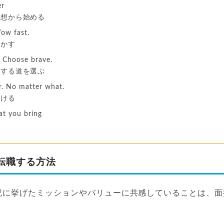
er
理想から始める
ow fast.
驚かす
 Choose brave.
戦する道を選ぶ
er. No matter what.
助ける
t you bring
転職する方法
記に挙げたミッションやバリューに共感していることは、面