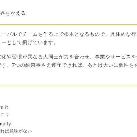
世界をかえる
ローバルでチームを作る上で根本となるもので、具体的な行
ューとして掲げています。
文化や習慣が異なる人同士が力を合わせ、事業やサービスを
です。7つの約束事さえ遵守できれば、あとは大いに個性を
n it
行こう
nuity
ければ意味がない