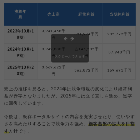
決算年
売上高
経常利益
当期純利益
月
3,941,458千
2023年10月(1
391,974千円
285,772千円
8期)
円
3,949,880千
△145,585千
2024年10月(1
37,948千円
9期)
円
円
スクロールできます
3,669,622千
2025年10月(2
362,872千円
169,691千円
0期)
円
売上の推移を見ると、2024年は競争環境の変化により経常利
益が赤字となりましたが、2025年には立て直しを進め、黒字
に回復しています。
今後は、既存ポータルサイトの内容を充実させたり、使いやす
さを高めたりすることで競争力を強め、
顧客基盤の拡大を目指
す
方針です。