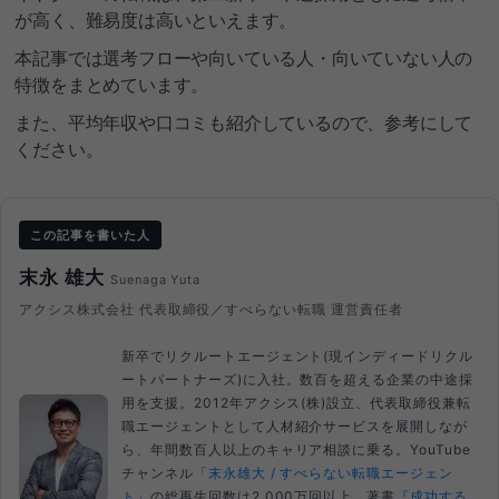
が高く、難易度は高いといえます。
本記事では選考フローや向いている人・向いていない人の
特徴をまとめています。
また、平均年収や口コミも紹介しているので、参考にして
ください。
この記事を書いた人
末永 雄大
Suenaga Yuta
アクシス株式会社 代表取締役／すべらない転職 運営責任者
新卒でリクルートエージェント(現インディードリクル
ートパートナーズ)に入社。数百を超える企業の中途採
用を支援。2012年アクシス(株)設立、代表取締役兼転
職エージェントとして人材紹介サービスを展開しなが
ら、年間数百人以上のキャリア相談に乗る。YouTube
チャンネル
「末永雄大 / すべらない転職エージェン
ト」
の総再生回数は2,000万回以上。著書
『成功する