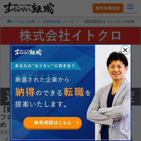
無料転職相談
メニュー
すべらない転職
企業別転職ノウハウ
【難易度高め】イトクロへの転職方
【難易度高め】イトクロへの転職方法！選考
フロー・採用倍率・向いている人の特徴まと
め
更新日：2026.02.17
イトクロへの転職は、第二新卒・中途採用ともに選考倍率