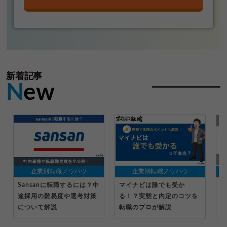
新着記事
N
ew
企業別転職ノウハウ
企業別転職ノウハウ
Sansanに転職するには？中
マイナビは誰でも受か
パ
途採用の難易度や選考対策
る！？実態と内定のコツを
は
について解説
転職のプロが解説
務
説