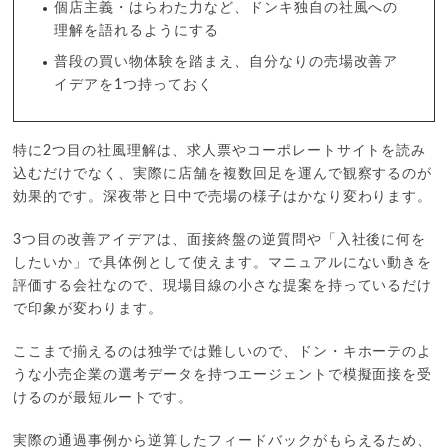
個店主義・はらわた力など、ドンキ独自の社風への
理解を語れるようにする
普段の買い物体験を踏まえ、自分なりの売場改善ア
イデアを1つ持っておく
特に2つ目の社風理解は、求人票やコーポレートサイトを読み
込むだけでなく、実際に店舗を複数回足を運んで観察するのが
効果的です。深夜帯と日中で売場の様子はかなり変わります。
3つ目の改善アイデアは、面接終盤の逆質問や「入社後に何を
したいか」で具体例として使えます。マニュアルにない動きを
評価する会社なので、現場目線の小さな提案を持っているだけ
で印象が変わります。
ここまで揃えるのは独学では難しいので、ドン・キホーテのよ
うな小売企業の選考データを持つエージェントで模擬面接を受
けるのが最短ルートです。
実際の通過事例から逆算したフィードバックがもらえるため、