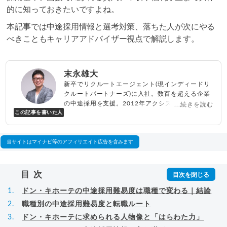
的に知っておきたいですよね。
本記事では中途採用情報と選考対策、落ちた人が次にやる
べきこともキャリアアドバイザー視点で解説します。
末永雄大
新卒でリクルートエージェント(現インディードリ
クルートパートナーズ)に入社。数百を超える企業
の中途採用を支援。2012年アクシス(株)設立、代
...続きを読む
この記事を書いた人
表取締役兼転職エージェントとして人材紹介サー
ビスを展開しながら、年間数百人以上のキャリア
相談に乗る。Youtubeチャンネル「
末永雄大 / す
べらない転職エージェント
」の総再生回数は2,000
当サイトはマイナビ等のアフィリエイト広告を含みます
万回以上。著書「
成功する転職面接
」「
キャリア
ロジック
」
▸
詳細プロフィール
（
amazon
）
目次
ドン・キホーテの中途採用難易度は職種で変わる｜結論
職種別の中途採用難易度と転職ルート
ドン・キホーテに求められる人物像と「はらわた力」