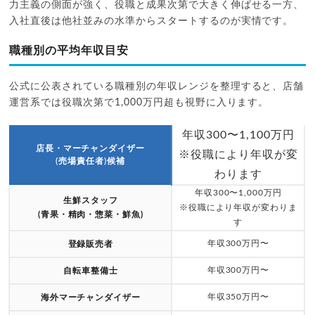
力主義の側面が強く、役職と成果次第で大きく伸ばせる一方、
入社直後は他社並みの水準からスタートするのが実情です。
職種別の平均年収目安
公式に公表されている職種別の年収レンジを整理すると、店舗
運営系では役職次第で1,000万円超も視野に入ります。
年収300〜1,100万円
店長・マーチャンダイザー
※役職により年収が変
(売場責任者)候補
わります
年収300〜1,000万円
生鮮スタッフ
※役職により年収が変わりま
(青果・精肉・惣菜・鮮魚)
す
年収300万円〜
登録販売者
年収300万円〜
自転車整備士
年収350万円〜
海外マーチャンダイザー