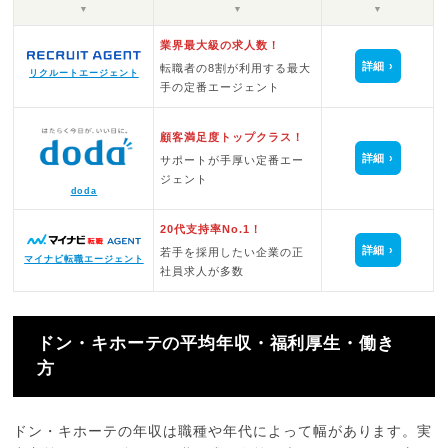
▼
▼
▼
業界最大級の求人数！
詳細
転職者の8割が利用する最大
リクルートエージェント
手の定番エージェント
顧客満足度トップクラス！
詳細
サポートが手厚い定番エー
ジェント
doda
20代支持率No.1！
詳細
若手を採用したい企業の正
マイナビ転職エージェント
社員求人が多数
ドン・キホーテの平均年収・福利厚生・働き
方
ドン・キホーテの年収は職種や年代によって幅があります。実