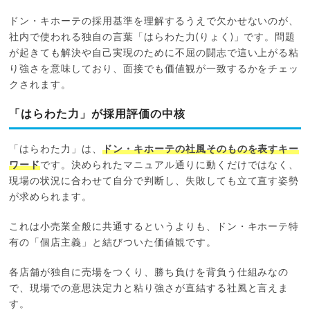
ドン・キホーテの採用基準を理解するうえで欠かせないのが、
社内で使われる独自の言葉「はらわた力(りょく)」です。問題
が起きても解決や自己実現のために不屈の闘志で這い上がる粘
り強さを意味しており、面接でも価値観が一致するかをチェッ
クされます。
「はらわた力」が採用評価の中核
「はらわた力」は、
ドン・キホーテの社風そのものを表すキー
ワード
です。決められたマニュアル通りに動くだけではなく、
現場の状況に合わせて自分で判断し、失敗しても立て直す姿勢
が求められます。
これは小売業全般に共通するというよりも、ドン・キホーテ特
有の「個店主義」と結びついた価値観です。
各店舗が独自に売場をつくり、勝ち負けを背負う仕組みなの
で、現場での意思決定力と粘り強さが直結する社風と言えま
す。