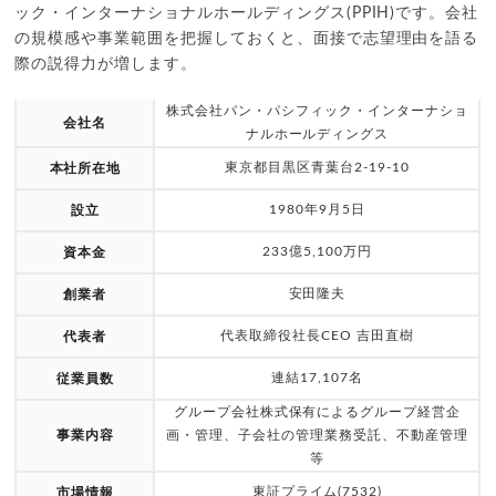
ック・インターナショナルホールディングス(PPIH)です。会社
の規模感や事業範囲を把握しておくと、面接で志望理由を語る
際の説得力が増します。
株式会社パン・パシフィック・インターナショ
会社名
ナルホールディングス
東京都目黒区青葉台2-19-10
本社所在地
1980年9月5日
設立
233億5,100万円
資本金
安田隆夫
創業者
代表取締役社長CEO 吉田直樹
代表者
連結17,107名
従業員数
グループ会社株式保有によるグループ経営企
事業内容
画・管理、子会社の管理業務受託、不動産管理
等
東証プライム(7532)
市場情報