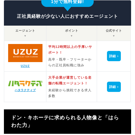
1分で無料登録!
正社員経験が少ない人におすすめエージェント
エージェント
ポイント
公式サイト
▼
▼
▼
平均12時間以上の手厚いサ
ポート！
詳細
高卒・既卒・フリーターか
らの正社員転職に強み
UZUZ
大手企業が運営している老
舗の転職エージェント！
詳細
未経験から挑戦できる求人
ハタラクティブ
多数
ドン・キホーテに求められる人物像と「はら
わた力」