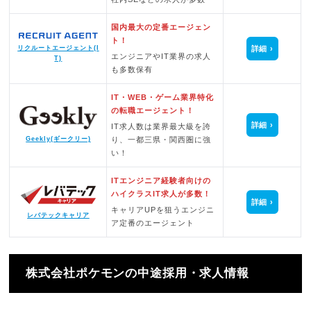
国内最大の定番エージェン
ト！
詳細
リクルートエージェント(I
エンジニアやIT業界の求人
T)
も多数保有
IT・WEB・ゲーム業界特化
の転職エージェント！
詳細
IT求人数は業界最大級を誇
Geekly(ギークリー)
り、一都三県・関西圏に強
い！
ITエンジニア経験者向けの
ハイクラスIT求人が多数！
詳細
キャリアUPを狙うエンジニ
レバテックキャリア
ア定番のエージェント
株式会社ポケモンの中途採用・求人情報