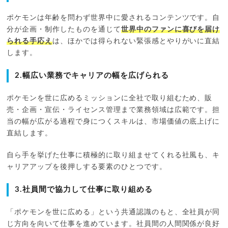
ポケモンは年齢を問わず世界中に愛されるコンテンツです。自
分が企画・制作したものを通じて
世界中のファンに喜びを届け
られる手応え
は、ほかでは得られない緊張感とやりがいに直結
します。
2.幅広い業務でキャリアの幅を広げられる
ポケモンを世に広めるミッションに全社で取り組むため、販
売・企画・宣伝・ライセンス管理まで業務領域は広範です。担
当の幅が広がる過程で身につくスキルは、市場価値の底上げに
直結します。
自ら手を挙げた仕事に積極的に取り組ませてくれる社風も、キ
ャリアアップを後押しする要素のひとつです。
3.社員間で協力して仕事に取り組める
「ポケモンを世に広める」という共通認識のもと、全社員が同
じ方向を向いて仕事を進めています。社員間の人間関係が良好