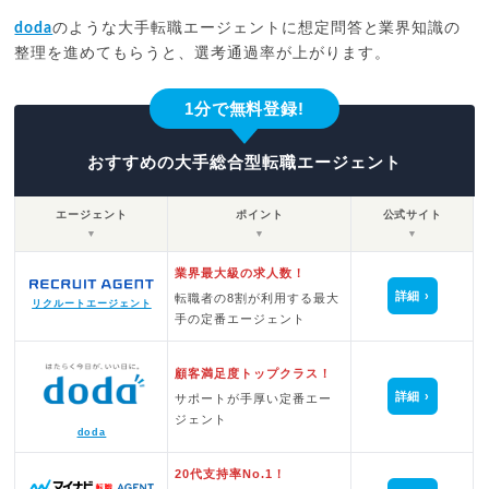
doda
のような大手転職エージェントに想定問答と業界知識の
整理を進めてもらうと、選考通過率が上がります。
1分で無料登録!
おすすめの大手総合型転職エージェント
エージェント
ポイント
公式サイト
▼
▼
▼
業界最大級の求人数！
詳細
転職者の8割が利用する最大
リクルートエージェント
手の定番エージェント
顧客満足度トップクラス！
詳細
サポートが手厚い定番エー
ジェント
doda
20代支持率No.1！