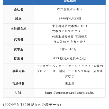
会社概要
株式会社ポケモン
会社名
1998年4月23日
設立
東京都港区六本木6-10-1
本社所在地
六本木ヒルズ森タワー8F
代表取締役社長 石原恒和
代表者
代表取締役 宇都宮崇人
3億6,540万円
資本金
425名(契約社員を含む)
従業員
ビデオゲーム / カードゲーム / アプリ / 映像の
事業内容
プロデュース・開発、ライセンス事業、店舗運
営など
未上場
市場情報
https://corporate.pokemon.co.jp/
URL
(2024年5月31日現在の公表データ)