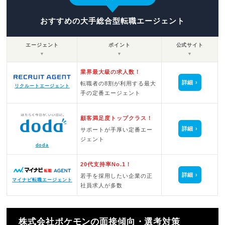
おすすめの大手総合型転職エージェント
エージェント
ポイント
公式サイト
▼
▼
▼
業界最大級の求人数！
詳細
転職者の8割が利用する最大
リクルートエージェント
手の定番エージェント
顧客満足度トップクラス！
詳細
サポートが手厚い定番エー
ジェント
doda
20代支持率No.1！
詳細
若手を採用したい企業の正
マイナビ転職エージェント
社員求人が多数
株式会社ポケモンの面接傾向・選考対策