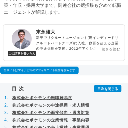
策・年収・採用大学まで、関連会社の選択肢も含めて転職
エージェントが解説します。
末永雄大
新卒でリクルートエージェント(現インディードリ
クルートパートナーズ)に入社。数百を超える企業
の中途採用を支援。2012年アクシス(株)設立、代
...続きを読む
この記事を書いた人
表取締役兼転職エージェントとして人材紹介サー
ビスを展開しながら、年間数百人以上のキャリア
相談に乗る。Youtubeチャンネル「
末永雄大 / す
べらない転職エージェント
」の総再生回数は2,000
当サイトはマイナビ等のアフィリエイト広告を含みます
万回以上。著書「
成功する転職面接
」「
キャリア
ロジック
」
▸
詳細プロフィール
（
amazon
）
目次
株式会社ポケモンの転職難易度
株式会社ポケモンの中途採用・求人情報
株式会社ポケモンの面接傾向・選考対策
株式会社ポケモンの企業情報・事業内容
株式会社ポケモンの売上業績・事業展望