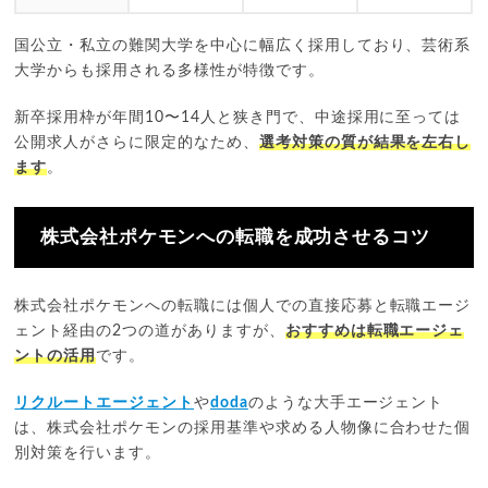
国公立・私立の難関大学を中心に幅広く採用しており、芸術系
大学からも採用される多様性が特徴です。
新卒採用枠が年間10〜14人と狭き門で、中途採用に至っては
公開求人がさらに限定的なため、
選考対策の質が結果を左右し
ます
。
株式会社ポケモンへの転職を成功させるコツ
株式会社ポケモンへの転職には個人での直接応募と転職エージ
ェント経由の2つの道がありますが、
おすすめは転職エージェ
ントの活用
です。
リクルートエージェント
や
doda
のような大手エージェント
は、株式会社ポケモンの採用基準や求める人物像に合わせた個
別対策を行います。