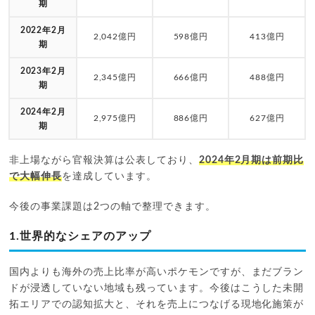
期
2022年2月
2,042億円
598億円
413億円
期
2023年2月
2,345億円
666億円
488億円
期
2024年2月
2,975億円
886億円
627億円
期
非上場ながら官報決算は公表しており、
2024年2月期は前期比
で大幅伸長
を達成しています。
今後の事業課題は2つの軸で整理できます。
1.世界的なシェアのアップ
国内よりも海外の売上比率が高いポケモンですが、まだブラン
ドが浸透していない地域も残っています。今後はこうした未開
拓エリアでの認知拡大と、それを売上につなげる現地化施策が