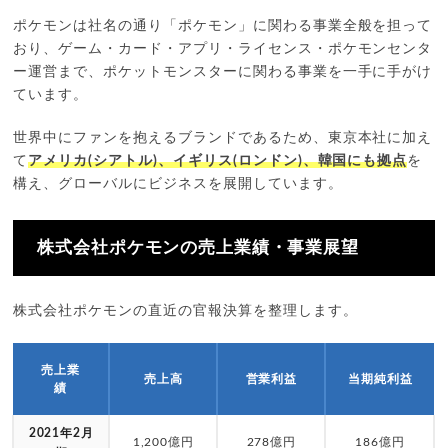
ポケモンは社名の通り「ポケモン」に関わる事業全般を担って
おり、ゲーム・カード・アプリ・ライセンス・ポケモンセンタ
ー運営まで、ポケットモンスターに関わる事業を一手に手がけ
ています。
世界中にファンを抱えるブランドであるため、東京本社に加え
て
アメリカ(シアトル)、イギリス(ロンドン)、韓国にも拠点
を
構え、グローバルにビジネスを展開しています。
株式会社ポケモンの売上業績・事業展望
株式会社ポケモンの直近の官報決算を整理します。
売上業
売上高
営業利益
当期純利益
績
2021年2月
1,200億円
278億円
186億円