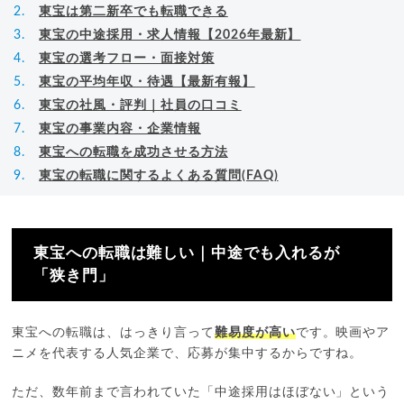
東宝は第二新卒でも転職できる
東宝の中途採用・求人情報【2026年最新】
東宝の選考フロー・面接対策
東宝の平均年収・待遇【最新有報】
東宝の社風・評判｜社員の口コミ
東宝の事業内容・企業情報
東宝への転職を成功させる方法
東宝の転職に関するよくある質問(FAQ)
東宝への転職は難しい｜中途でも入れるが
「狭き門」
東宝への転職は、はっきり言って
難易度が高い
です。映画やア
ニメを代表する人気企業で、応募が集中するからですね。
ただ、数年前まで言われていた「中途採用はほぼない」という