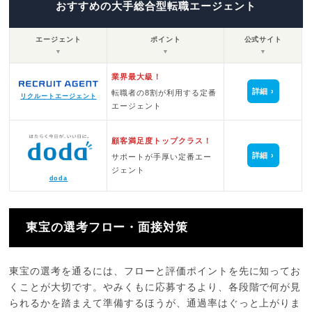
おすすめの大手総合型転職エージェント
エージェント
ポイント
公式サイト
▼
▼
▼
業界最大級！
詳細
転職者の8割が利用する定番
リクルートエージェント
エージェント
顧客満足度トップクラス！
詳細
サポートが手厚い定番エー
ジェント
doda
東宝の選考フロー・面接対策
東宝の選考を通るには、フローと評価ポイントを先に知ってお
くことが大切です。やみくもに応募するより、各段階で何が見
られるかを踏まえて準備するほうが、通過率はぐっと上がりま