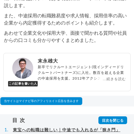
説します。
また、中途採用の転職難易度や求人情報、採用倍率の高い
企業から内定獲得するためのポイントも紹介します。
あわせて企業文化や採用大学、面接で聞かれる質問や社員
からの口コミも分かりやすくまとめました。
末永雄大
新卒でリクルートエージェント(現インディードリ
クルートパートナーズ)に入社。数百を超える企業
の中途採用を支援。2012年アクシス(株)設立、代
...続きを読む
この記事を書いた人
表取締役兼転職エージェントとして人材紹介サー
ビスを展開しながら、年間数百人以上のキャリア
相談に乗る。Youtubeチャンネル「
末永雄大 / す
べらない転職エージェント
」の総再生回数は2,000
当サイトはマイナビ等のアフィリエイト広告を含みます
万回以上。著書「
成功する転職面接
」「
キャリア
ロジック
」
▸
詳細プロフィール
（
amazon
）
目次
東宝への転職は難しい｜中途でも入れるが「狭き門」