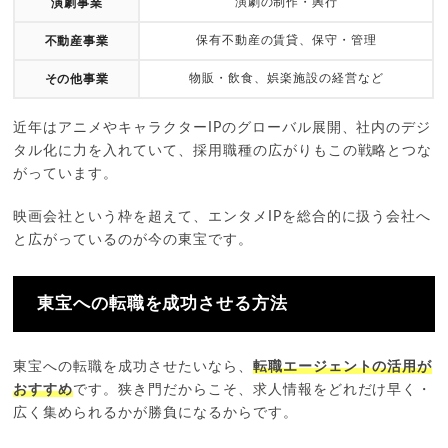
演劇の制作・興行
演劇事業
保有不動産の賃貸、保守・管理
不動産事業
物販・飲食、娯楽施設の経営など
その他事業
近年はアニメやキャラクターIPのグローバル展開、社内のデジ
タル化に力を入れていて、採用職種の広がりもこの戦略とつな
がっています。
映画会社という枠を超えて、エンタメIPを総合的に扱う会社へ
と広がっているのが今の東宝です。
東宝への転職を成功させる方法
東宝への転職を成功させたいなら、
転職エージェントの活用が
おすすめ
です。狭き門だからこそ、求人情報をどれだけ早く・
広く集められるかが勝負になるからです。