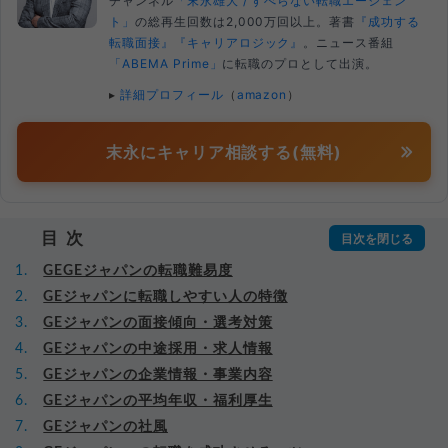
チャンネル
「末永雄大 / すべらない転職エージェン
ト」
の総再生回数は2,000万回以上。著書
『成功する
転職面接』
『キャリアロジック』
。ニュース番組
「ABEMA Prime」
に転職のプロとして出演。
▸
詳細プロフィール
（
amazon
）
末永にキャリア相談する(無料)
目次
GEGEジャパンの転職難易度
GEジャパンに転職しやすい人の特徴
GEジャパンの面接傾向・選考対策
GEジャパンの中途採用・求人情報
GEジャパンの企業情報・事業内容
GEジャパンの平均年収・福利厚生
GEジャパンの社風