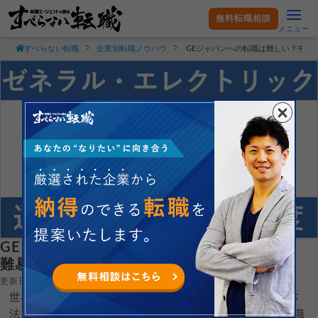
無料転職相談
メニュー
すべらない転職
企業別転職ノウハウ
GEジャパンへの転職は難しい？中途
GEジャパンへの転職は難しい？中途採用の
難易度や面接傾向を解説！
更新日：2025.03.01
世界的な多国籍企業ゼネラル・エレクトリック(GE)の日本
法人「GEジャパン株式会社」へ転職するコツを就職・転職