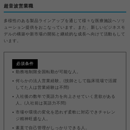
超音波営業職
多様性のある製品ラインアップを通じて様々な医療施設へソリ
ューション提供をおこなっています。また、新しいビジネスモ
デルの構築や新市場の開拓と継続的な成長へ向けて活動もして
います。
必須条件
勤務地制限全国転勤が可能な人。
何らかの法人営業経験。(技師として臨床現場で活躍
してた人は営業経験は不問)
入社後の数年で英語力を向上させていく意欲がある
人。(入社前は英語力不問)
市場や環境の変化を恐れず柔軟に対応できチャレン
ジ精神旺盛な人。
素直で自己管理がしっかりできる人。