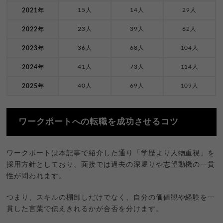
15人
14人
29人
2021年
23人
39人
62人
2022年
36人
68人
104人
2023年
41人
73人
114人
2024年
40人
69人
109人
2025年
ワークポートへの転職を成功させるコツ
ワークポートは本記事で紹介した通り「学歴より人物重視」を
採用方針としており、面接では過去の深堀りや志望動機の一貫
性が問われます。
つまり、スキルの棚卸しだけでなく、自分の価値観や経験を一
貫した言葉で伝えきれるかが合否を分けます。