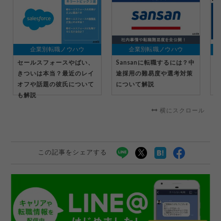
企業別転職ノウハウ
企業別転職ノウハウ
セールスフォースやばい、
Sansanに転職するには？中
マ
きついは本当？最近のレイ
途採用の難易度や選考対策
る
オフや話題の彼氏について
について解説
転
も解説
横にスクロール
この記事をシェアする