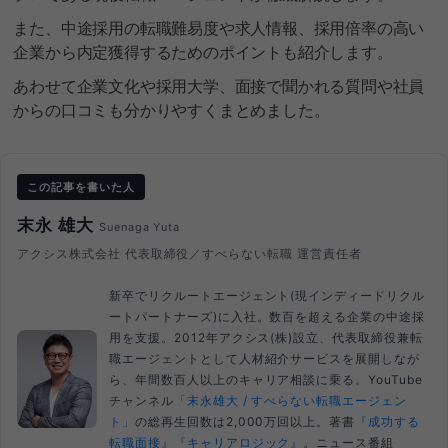
また、中途採用の転職難易度や求人情報、採用倍率の高い
企業から内定獲得するためのポイントも紹介します。
あわせて企業文化や採用大学、面接で聞かれる質問や社員
からの口コミも分かりやすくまとめました。
この記事を書いた人
末永 雄大
Suenaga Yuta
アクシス株式会社 代表取締役／すべらない転職 運営責任者
新卒でリクルートエージェント(現インディードリクル
ートパートナーズ)に入社。数百を超える企業の中途採
用を支援。2012年アクシス(株)設立、代表取締役兼転
職エージェントとして人材紹介サービスを展開しなが
ら、年間数百人以上のキャリア相談に乗る。YouTube
チャンネル
「末永雄大 / すべらない転職エージェン
ト」
の総再生回数は2,000万回以上。著書
『成功する
転職面接』
『キャリアロジック』
。ニュース番組