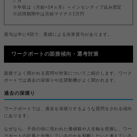
／月
※年収は（月給×14ヵ月）＋インセンティブ込み想定
※試用期間中は月給マイナス1万円
賞与は年に4回で、業績による決算賞与があります。
ワークポートの面接傾向・選考対策
面接でよく聞かれる質問や対策についてご紹介します。ワーク
ポートでは過去の深堀りや志望動機がよく聞かれます。
過去の深堀り
ワークポートでは、過去を深堀りするような質問をされる傾向
にあります。
なぜなら、子供の頃に培われた価値観や人生軸を把握し、ワー
クポートの社風と合致しているのかを判断したいと考えている