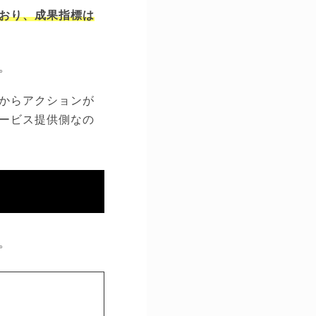
おり、成果指標は
。
からアクションが
ービス提供側なの
。