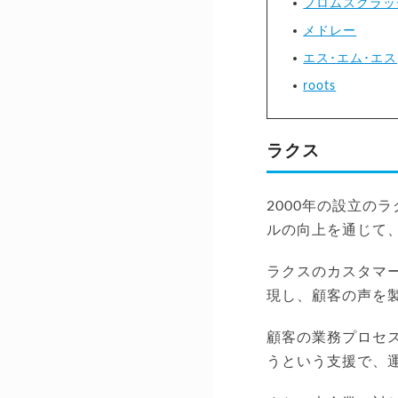
フロムスクラッ
メドレー
エス･エム･エス
roots
ラクス
2000年の設立の
ルの向上を通じて
ラクスのカスタマ
現し、顧客の声を
顧客の業務プロセ
うという支援で、