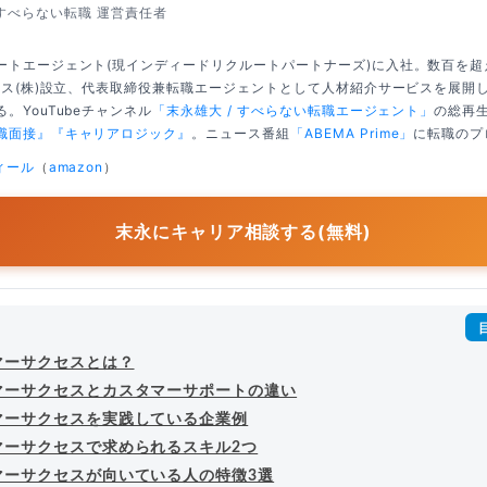
すべらない転職 運営責任者
ートエージェント(現インディードリクルートパートナーズ)に入社。数百を
クシス(株)設立、代表取締役兼転職エージェントとして人材紹介サービスを展開
。YouTubeチャンネル
「末永雄大 / すべらない転職エージェント」
の総再生
職面接』
『キャリアロジック』
。ニュース番組
「ABEMA Prime」
に転職のプ
ィール
（
amazon
）
末永にキャリア相談する(無料)
マーサクセスとは？
マーサクセスとカスタマーサポートの違い
マーサクセスを実践している企業例
マーサクセスで求められるスキル2つ
マーサクセスが向いている人の特徴3選