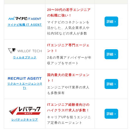
20〜30代の若手エンジニア
の転職に強い！
詳細
マイナビのコネクションを
マイナビ転職 IT AGENT
活かした、人気企業求人や
社内SEなどの求人が多数
ITエンジニア専門エージェ
ント！
詳細
2名の専属アドバイザーが年
ウィルオブテック
収アップをサポート
国内最大の定番エージェン
ト！
詳細
リクルートエージェント(I
エンジニアやIT業界の求人
T)
も多数保有
ITエンジニア経験者向けの
ハイクラスIT求人が多数！
詳細
キャリアUPを狙うエンジニ
レバテックキャリア
ア定番のエージェント