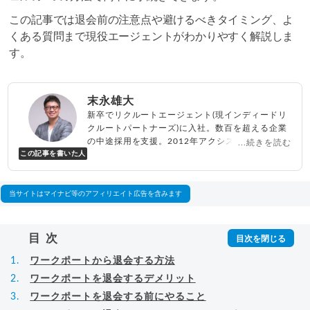
この記事では退会前の注意点や避けるべきタイミング、よ
くある質問まで現役エージェントがわかりやすく解説しま
す。
末永雄大
新卒でリクルートエージェント(現インディードリ
クルートパートナーズ)に入社。数百を超える企業
の中途採用を支援。2012年アクシス(株)設立、代
...続きを読む
この記事を書いた人
表取締役兼転職エージェントとして人材紹介サー
ビスを展開しながら、年間数百人以上のキャリア
相談に乗る。Youtubeチャンネル「
末永雄大 / す
べらない転職エージェント
」の総再生回数は2,000
当サイトはマイナビ等のアフィリエイト広告を含みます
万回以上。著書「
成功する転職面接
」「
キャリア
ロジック
」
▸
詳細プロフィール
（
amazon
）
目次
ワークポートから退会する方法
ワークポートを退会するデメリット
ワークポートを退会する前にやること