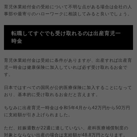
育児休業給付金の受給について不明な点がある場合は会社の人
事部や最寄りのハローワークに相談してみると良いでしょう。
転職してすぐでも受け取れるのは出産育児一
時金
育児休業給付金は受給に条件がありますが、出産すれば出産育
児一時金は健康保険に加入していれば必ず受け取れるお金で
す。
日本ではすべての国民が公的医療保険に加入することになって
おり、基本的に受け取れるお金だと言えます。
ちなみに出産育児一時金は令和5年4月から42万円から50万円
に支給額が引き上げられました。
ただ、妊娠週数が22週に達していない、産科医療補償制度の
対象とならない出産の場合は支給額が48.8万円となります。