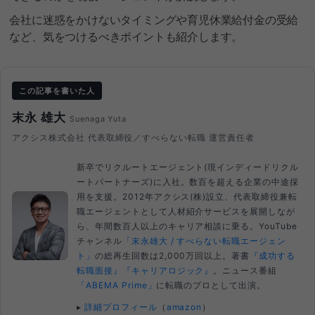
会社に迷惑をかけないタイミングや育児休業給付金の受給
など、気をつけるべきポイントも紹介します。
この記事を書いた人
末永 雄大
Suenaga Yuta
アクシス株式会社 代表取締役／すべらない転職 運営責任者
新卒でリクルートエージェント(現インディードリクル
ートパートナーズ)に入社。数百を超える企業の中途採
用を支援。2012年アクシス(株)設立、代表取締役兼転
職エージェントとして人材紹介サービスを展開しなが
ら、年間数百人以上のキャリア相談に乗る。YouTube
チャンネル
「末永雄大 / すべらない転職エージェン
ト」
の総再生回数は2,000万回以上。著書
『成功する
転職面接』
『キャリアロジック』
。ニュース番組
「ABEMA Prime」
に転職のプロとして出演。
▸
詳細プロフィール
（
amazon
）