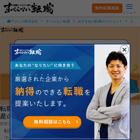
無料転職相談
メニュー
アクシス株式会社
すべらない転職
おすすめの転職エージェント
おす
転職後の産休・ 育休はいつから？妊娠・出
産のタイミングも解説
更新日：2026.04.16
転職後に妊娠が分かった場合、産休・育休はいつから取得
できるのかを現役エージェントが解説します。