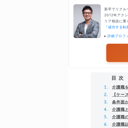
新卒でリクル
2012年ア
リア相談に乗る
『成功する転
▸
詳細プロフ
目次
介護職
【ケー
条件面
介護職
介護職
介護職