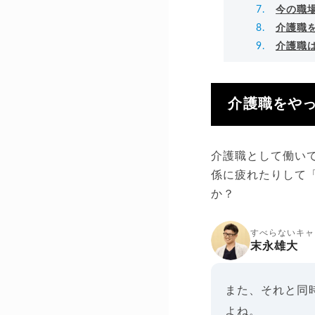
今の職
介護職
介護職
介護職をや
介護職として働い
係に疲れたりして
か？
すべらないキャ
末永雄大
また、それと同
よね。