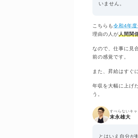
いません。
こちらも
令和4年
理由の人が
人間関
なので、仕事に見
前の感覚です。
また、昇給はすぐ
年収を大幅に上げ
う。
すべらないキャ
末永雄大
とはいえ自分が