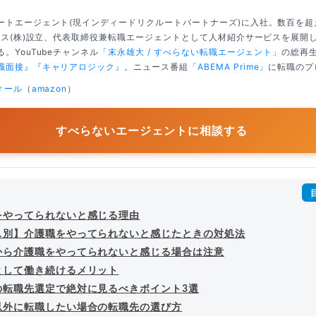
ートエージェント(現インディードリクルートパートナーズ)に入社。数百を
クシス(株)設立、代表取締役兼転職エージェントとして人材紹介サービスを展開
。YouTubeチャンネル
「末永雄大 / すべらない転職エージェント」
の総再生
職面接』
『キャリアロジック』
。ニュース番組
「ABEMA Prime」
に転職のプ
ィール
（
amazon
）
すべらないエージェントに相談する
をやってられないと感じる理由
ス別】介護職をやってられないと感じたときの対処法
から介護職をやってられないと感じる場合は注意
として働き続けるメリット
の転職先選定で絶対に見るべきポイント3選
以外に転職したい場合の転職先の選び方