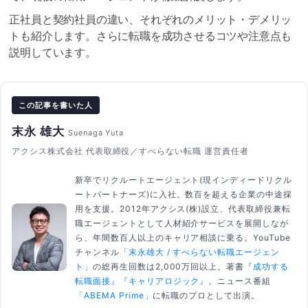
正社員と契約社員の違い、それぞれのメリット・デメリッ
トも紹介します。さらに転職を成功させるコツや注意点も
説明しています。
この記事を書いた人
末永 雄大
Suenaga Yuta
アクシス株式会社 代表取締役／すべらない転職 運営責任者
新卒でリクルートエージェント(現インディードリクル
ートパートナーズ)に入社。数百を超える企業の中途採
用を支援。2012年アクシス(株)設立、代表取締役兼転
職エージェントとして人材紹介サービスを展開しなが
ら、年間数百人以上のキャリア相談に乗る。YouTube
チャンネル
「末永雄大 / すべらない転職エージェン
ト」
の総再生回数は2,000万回以上。著書
『成功する
転職面接』
『キャリアロジック』
。ニュース番組
「ABEMA Prime」
に転職のプロとして出演。