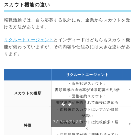
スカウト機能の違い
転職活動では、自ら応募する以外にも、企業からスカウトを受
ける方法があります。
リクルートエージェント
とインディードはどちらもスカウト機
能が備わっていますが、その内容や仕組みには大きな違いがあ
ります。
リクルートエージェント
・応募歓迎スカウト：
書類選考の通過率が通常応募の約3倍
・
スカウトの種類
・面接確約スカウト：
書類選考が免除されて面接に進める
・面接確約スカウトはレアだが価値
が高い
スクロールできます
・応募歓迎スカウトは比較的多く届
「I
特徴
く
・採用担当者が既に興味を持ってい