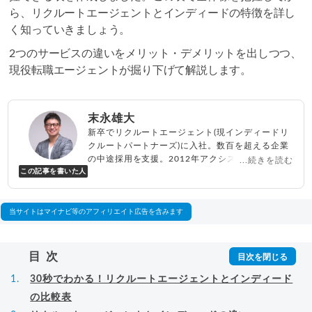
ら、リクルートエージェントとインディードの特徴を詳し
く知っていきましょう。
2つのサービスの違いをメリット・デメリットを出しつつ、
現役転職エージェントが掘り下げて解説します。
末永雄大
新卒でリクルートエージェント(現インディードリ
クルートパートナーズ)に入社。数百を超える企業
の中途採用を支援。2012年アクシス(株)設立、代
...続きを読む
この記事を書いた人
表取締役兼転職エージェントとして人材紹介サー
ビスを展開しながら、年間数百人以上のキャリア
相談に乗る。Youtubeチャンネル「
末永雄大 / す
べらない転職エージェント
」の総再生回数は2,000
当サイトはマイナビ等のアフィリエイト広告を含みます
万回以上。著書「
成功する転職面接
」「
キャリア
ロジック
」
▸
詳細プロフィール
（
amazon
）
目次
30秒でわかる！リクルートエージェントとインディード
の比較表