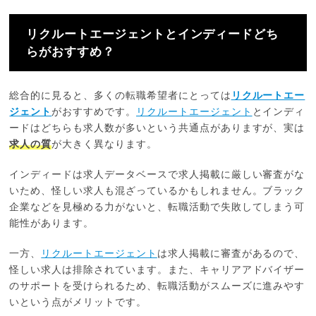
リクルートエージェントとインディードどち
らがおすすめ？
総合的に見ると、多くの転職希望者にとっては
リクルートエー
ジェント
がおすすめです。
リクルートエージェント
とインディ
ードはどちらも求人数が多いという共通点がありますが、実は
求人の質
が大きく異なります。
インディードは求人データベースで求人掲載に厳しい審査がな
いため、怪しい求人も混ざっているかもしれません。ブラック
企業などを見極める力がないと、転職活動で失敗してしまう可
能性があります。
一方、
リクルートエージェント
は求人掲載に審査があるので、
怪しい求人は排除されています。また、キャリアアドバイザー
のサポートを受けられるため、転職活動がスムーズに進みやす
いという点がメリットです。