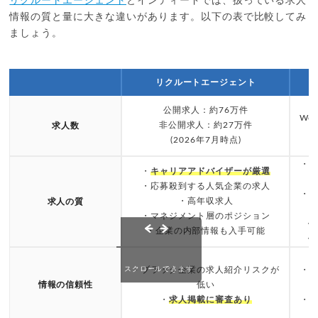
リクルートエージェント
とインディードでは、扱っている求人
情報の質と量に大きな違いがあります。以下の表で比較してみ
ましょう。
リクルートエージェント
公開求人：約76万件
We
非公開求人：約27万件
求人数
(2026年7月時点)
・
・
キャリアアドバイザーが厳選
・応募殺到する人気企業の求人
・
・高年収求人
求人の質
・マネジメント層のポジション
・
・企業の内部情報も入手可能
・
スクロールできます
・ブラック企業の求人紹介リスクが
・
情報の信頼性
低い
・
求人掲載に審査あり
・