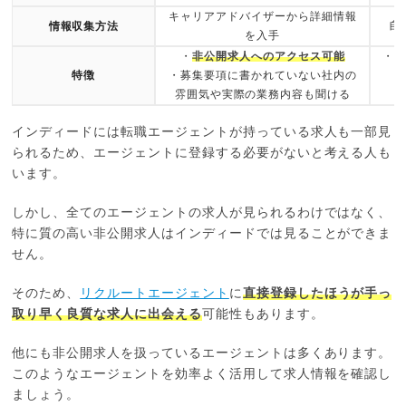
キャリアアドバイザーから詳細情報
自
情報収集方法
を入手
・
非公開求人へのアクセス可能
・
W
特徴
・募集要項に書かれていない社内の
雰囲気や実際の業務内容も聞ける
インディードには転職エージェントが持っている求人も一部見
られるため、エージェントに登録する必要がないと考える人も
います。
しかし、全てのエージェントの求人が見られるわけではなく、
特に質の高い非公開求人はインディードでは見ることができま
せん。
そのため、
リクルートエージェント
に
直接登録したほうが手っ
取り早く良質な求人に出会える
可能性もあります。
他にも非公開求人を扱っているエージェントは多くあります。
このようなエージェントを効率よく活用して求人情報を確認し
ましょう。