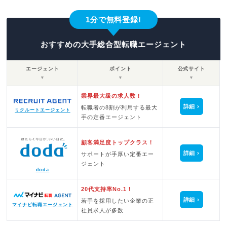
1分で無料登録!
おすすめの大手総合型転職エージェント
エージェント
ポイント
公式サイト
▼
▼
▼
業界最大級の求人数！
詳細
転職者の8割が利用する最大
リクルートエージェント
手の定番エージェント
顧客満足度トップクラス！
詳細
サポートが手厚い定番エー
ジェント
doda
20代支持率No.1！
詳細
若手を採用したい企業の正
マイナビ転職エージェント
社員求人が多数