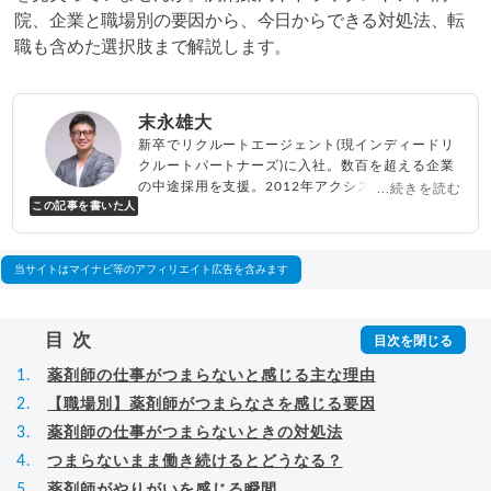
院、企業と職場別の要因から、今日からできる対処法、転
職も含めた選択肢まで解説します。
末永雄大
新卒でリクルートエージェント(現インディードリ
クルートパートナーズ)に入社。数百を超える企業
の中途採用を支援。2012年アクシス(株)設立、代
...続きを読む
この記事を書いた人
表取締役兼転職エージェントとして人材紹介サー
ビスを展開しながら、年間数百人以上のキャリア
相談に乗る。Youtubeチャンネル「
末永雄大 / す
べらない転職エージェント
」の総再生回数は2,000
当サイトはマイナビ等のアフィリエイト広告を含みます
万回以上。著書「
成功する転職面接
」「
キャリア
ロジック
」
▸
詳細プロフィール
（
amazon
）
目次
薬剤師の仕事がつまらないと感じる主な理由
【職場別】薬剤師がつまらなさを感じる要因
薬剤師の仕事がつまらないときの対処法
つまらないまま働き続けるとどうなる？
薬剤師がやりがいを感じる瞬間