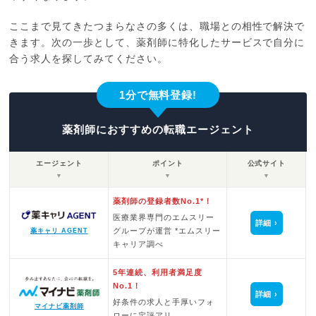
ここまで見てきたつまらなさの多くは、職場との相性で解決で
きます。次の一歩として、薬剤師に特化したサービスで自分に
合う求人を探してみてください。
1分で無料登録!
薬剤師におすすめの転職エージェント
エージェント
ポイント
公式サイト
▼
▼
▼
薬剤師の登録者数No.1*！
医療業界専門のエムスリー
詳細
グループが運営 *エムスリー
薬キャリ AGENT
キャリア調べ
5年連続、利用者満足度
No.1！
詳細
好条件の求人と手厚いフォ
マイナビ薬剤師
ローに定評アリ