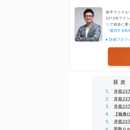
新卒でリクル
2012年ア
リア相談に乗る
『成功する転
▸
詳細プロフ
目次
月収23
月収2
月収2
【独身ひ
月収2
手取り