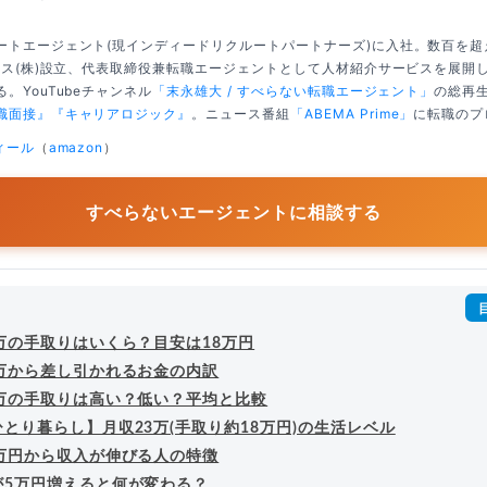
ートエージェント(現インディードリクルートパートナーズ)に入社。数百を
クシス(株)設立、代表取締役兼転職エージェントとして人材紹介サービスを展開
。YouTubeチャンネル
「末永雄大 / すべらない転職エージェント」
の総再生
職面接』
『キャリアロジック』
。ニュース番組
「ABEMA Prime」
に転職のプ
ィール
（
amazon
）
すべらないエージェントに相談する
万の手取りはいくら？目安は18万円
3万から差し引かれるお金の内訳
3万の手取りは高い？低い？平均と比較
とり暮らし】月収23万(手取り約18万円)の生活レベル
3万円から収入が伸びる人の特徴
が5万円増えると何が変わる？