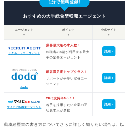
1分で無料登録!
おすすめの大手総合型転職エージェント
エージェント
ポイント
公式サイト
▼
▼
▼
業界最大級の求人数！
詳細
転職者の8割が利用する最大
リクルートエージェント
手の定番エージェント
顧客満足度トップクラス！
詳細
サポートが手厚い定番エー
ジェント
doda
20代支持率No.1！
詳細
若手を採用したい企業の正
マイナビ転職エージェント
社員求人が多数
職務経歴書の書き方についてさらに詳しく知りたい場合は、以