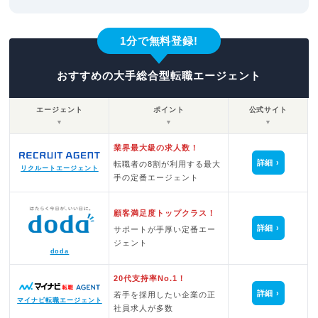
1分で無料登録!
おすすめの大手総合型転職エージェント
エージェント
ポイント
公式サイト
▼
▼
▼
業界最大級の求人数！
詳細
転職者の8割が利用する最大
リクルートエージェント
手の定番エージェント
顧客満足度トップクラス！
詳細
サポートが手厚い定番エー
ジェント
doda
20代支持率No.1！
詳細
若手を採用したい企業の正
マイナビ転職エージェント
社員求人が多数