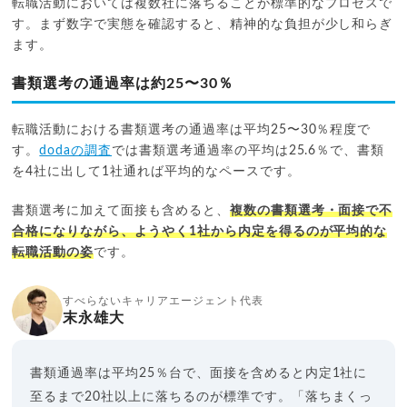
転職活動においては複数社に落ちることが標準的なプロセスで
す。まず数字で実態を確認すると、精神的な負担が少し和らぎ
ます。
書類選考の通過率は約25〜30％
転職活動における書類選考の通過率は平均25〜30％程度で
す。
dodaの調査
では書類選考通過率の平均は25.6％で、書類
を4社に出して1社通れば平均的なペースです。
書類選考に加えて面接も含めると、
複数の書類選考・面接で不
合格になりながら、ようやく1社から内定を得るのが平均的な
転職活動の姿
です。
すべらないキャリアエージェント代表
末永雄大
書類通過率は平均25％台で、面接を含めると内定1社に
至るまで20社以上に落ちるのが標準です。「落ちまくっ