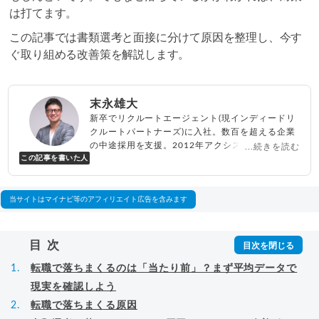
は打てます。
この記事では書類選考と面接に分けて原因を整理し、今す
ぐ取り組める改善策を解説します。
末永雄大
新卒でリクルートエージェント(現インディードリ
クルートパートナーズ)に入社。数百を超える企業
の中途採用を支援。2012年アクシス(株)設立、代
...続きを読む
この記事を書いた人
表取締役兼転職エージェントとして人材紹介サー
ビスを展開しながら、年間数百人以上のキャリア
相談に乗る。Youtubeチャンネル「
末永雄大 / す
べらない転職エージェント
」の総再生回数は2,000
当サイトはマイナビ等のアフィリエイト広告を含みます
万回以上。著書「
成功する転職面接
」「
キャリア
ロジック
」
▸
詳細プロフィール
（
amazon
）
目次
転職で落ちまくるのは「当たり前」？まず平均データで
現実を確認しよう
転職で落ちまくる原因