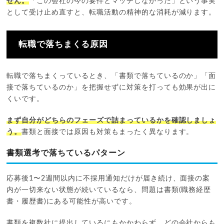
せん。
「この会社の今の要件とマッチしなかった」という事実
として受け止め直すと、転職活動の精神的な消耗が減ります。
転職で落ちまくる原因
転職で落ちまくっているとき、「書類で落ちているのか」「面
接で落ちているのか」を把握せずに対策を打っても効果が出に
くいです。
まず自分がどちらのフェーズで詰まっているかを確認しましょ
う。
書類と面接では原因も対策もまったく異なります。
書類選考で落ちているパターン
応募後1〜2週間以内に不採用通知だけが届き続け、面接の案
内が一切来ない状態が続いているなら、問題は書類(職務経歴
書・履歴書)にある可能性が高いです。
書類を複数社に提出しているにもかかわらず、どの会社からも