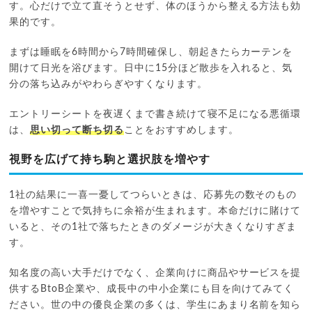
す。心だけで立て直そうとせず、体のほうから整える方法も効
果的です。
まずは睡眠を6時間から7時間確保し、朝起きたらカーテンを
開けて日光を浴びます。日中に15分ほど散歩を入れると、気
分の落ち込みがやわらぎやすくなります。
エントリーシートを夜遅くまで書き続けて寝不足になる悪循環
は、
思い切って断ち切る
ことをおすすめします。
視野を広げて持ち駒と選択肢を増やす
1社の結果に一喜一憂してつらいときは、応募先の数そのもの
を増やすことで気持ちに余裕が生まれます。本命だけに賭けて
いると、その1社で落ちたときのダメージが大きくなりすぎま
す。
知名度の高い大手だけでなく、企業向けに商品やサービスを提
供するBtoB企業や、成長中の中小企業にも目を向けてみてく
ださい。世の中の優良企業の多くは、学生にあまり名前を知ら