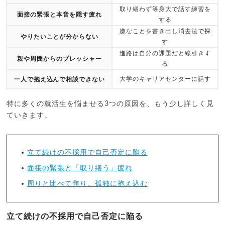
取り繕わず等身大で話す練習を
面接の緊張と本音を隠す疲れ
する
嫌なことを書き出し消去法で探
やりたいことが分からない
す
進路は自分の課題だと線引きす
親や周囲からのプレッシャー
る
大学のキャリアセンターに話す
一人で抱え込んで相談できない
特に多くの就活生を悩ませる3つの原因を、もう少し詳しく見
ていきます。
立て続けの不採用で自己否定に陥る
面接の緊張と「取り繕う」疲れ
周りと比べて焦り、孤独に抱え込む
立て続けの不採用で自己否定に陥る