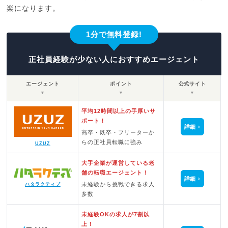
楽になります。
1分で無料登録!
正社員経験が少ない人におすすめエージェント
エージェント
ポイント
公式サイト
▼
▼
▼
平均12時間以上の手厚いサ
ポート！
詳細
高卒・既卒・フリーターか
らの正社員転職に強み
UZUZ
大手企業が運営している老
舗の転職エージェント！
詳細
未経験から挑戦できる求人
ハタラクティブ
多数
未経験OKの求人が7割以
上！