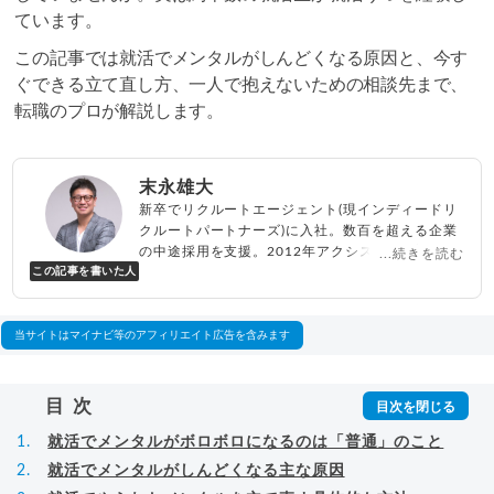
ています。
この記事では就活でメンタルがしんどくなる原因と、今す
ぐできる立て直し方、一人で抱えないための相談先まで、
転職のプロが解説します。
末永雄大
新卒でリクルートエージェント(現インディードリ
クルートパートナーズ)に入社。数百を超える企業
の中途採用を支援。2012年アクシス(株)設立、代
...続きを読む
この記事を書いた人
表取締役兼転職エージェントとして人材紹介サー
ビスを展開しながら、年間数百人以上のキャリア
相談に乗る。Youtubeチャンネル「
末永雄大 / す
べらない転職エージェント
」の総再生回数は2,000
当サイトはマイナビ等のアフィリエイト広告を含みます
万回以上。著書「
成功する転職面接
」「
キャリア
ロジック
」
▸
詳細プロフィール
（
amazon
）
目次
就活でメンタルがボロボロになるのは「普通」のこと
就活でメンタルがしんどくなる主な原因