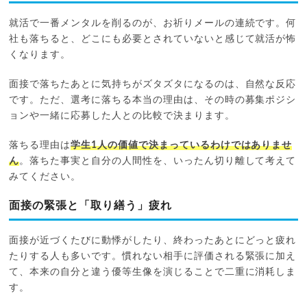
就活で一番メンタルを削るのが、お祈りメールの連続です。何
社も落ちると、どこにも必要とされていないと感じて就活が怖
くなります。
面接で落ちたあとに気持ちがズタズタになるのは、自然な反応
です。ただ、選考に落ちる本当の理由は、その時の募集ポジシ
ョンや一緒に応募した人との比較で決まります。
落ちる理由は
学生1人の価値で決まっているわけではありませ
ん
。落ちた事実と自分の人間性を、いったん切り離して考えて
みてください。
面接の緊張と「取り繕う」疲れ
面接が近づくたびに動悸がしたり、終わったあとにどっと疲れ
たりする人も多いです。慣れない相手に評価される緊張に加え
て、本来の自分と違う優等生像を演じることで二重に消耗しま
す。