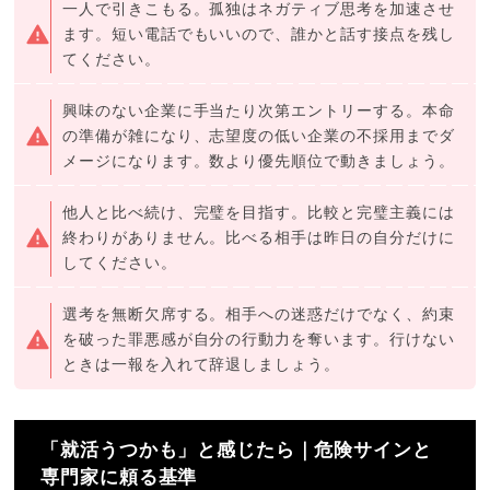
一人で引きこもる。孤独はネガティブ思考を加速させ
ます。短い電話でもいいので、誰かと話す接点を残し
てください。
興味のない企業に手当たり次第エントリーする。本命
の準備が雑になり、志望度の低い企業の不採用までダ
メージになります。数より優先順位で動きましょう。
他人と比べ続け、完璧を目指す。比較と完璧主義には
終わりがありません。比べる相手は昨日の自分だけに
してください。
選考を無断欠席する。相手への迷惑だけでなく、約束
を破った罪悪感が自分の行動力を奪います。行けない
ときは一報を入れて辞退しましょう。
「就活うつかも」と感じたら｜危険サインと
専門家に頼る基準