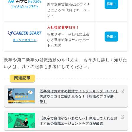
詳細
新卒支援実績No.1のマイナ
マイナビジョブ20’s
ビによる20代向けエージェ
ント
入社後定着率92%！
転居サポートや転職交流会
詳細
など選考対策以外のサポー
キャリアスタート
トも充実
既卒や第二新卒の就職活動のやり方を、もう少し詳しく知りた
い人は、以下の記事も参考にしてください。
関連記事
既卒向けおすすめ就活サイトランキングTOP12｜
実績や口コミに騙されるな！【転職のプロが解
説】
【既卒で自信がないあなたへ】伴走してくれるお
すすめの就職エージェントをプロが厳選