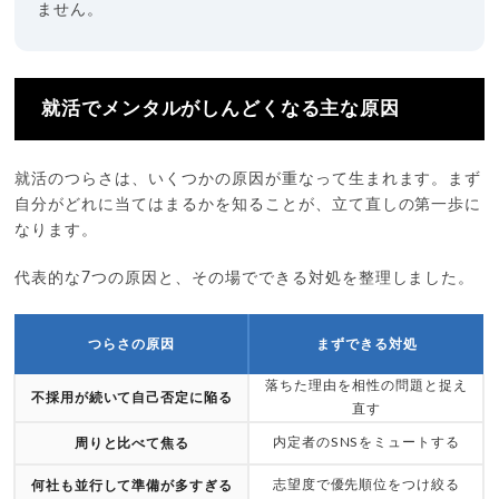
ません。
就活でメンタルがしんどくなる主な原因
就活のつらさは、いくつかの原因が重なって生まれます。まず
自分がどれに当てはまるかを知ることが、立て直しの第一歩に
なります。
代表的な7つの原因と、その場でできる対処を整理しました。
つらさの原因
まずできる対処
落ちた理由を相性の問題と捉え
不採用が続いて自己否定に陥る
直す
内定者のSNSをミュートする
周りと比べて焦る
志望度で優先順位をつけ絞る
何社も並行して準備が多すぎる