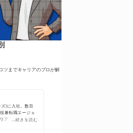
別
のコツまでキャリアのプロが解
ズ)に入社。数百
締役兼転職エージェ
リア相談に乗る。
...続きを読む
再生回数は2,000