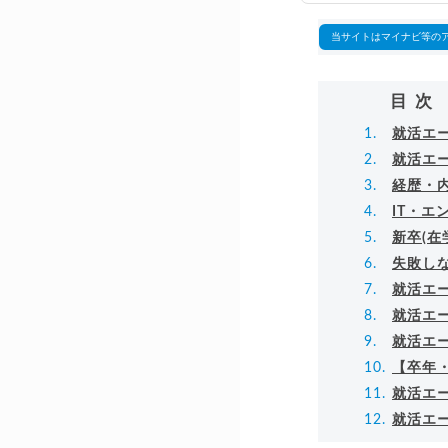
▸
当サイトはマイナビ等の
目次
就活エ
就活エ
経歴・
IT・
新卒(
失敗し
就活エ
就活エ
就活エ
【卒年・
就活エ
就活エ