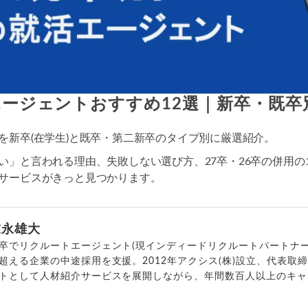
活エージェントおすすめ12選｜新卒・既卒
を新卒(在学生)と既卒・第二新卒のタイプ別に厳選紹介。
い」と言われる理由、失敗しない選び方、27卒・26卒の併用
サービスがきっと見つかります。
末永雄大
卒でリクルートエージェント(現インディードリクルートパートナー
超える企業の中途採用を支援。2012年アクシス(株)設立、代表取
トとして人材紹介サービスを展開しながら、年間数百人以上のキャ
outubeチャンネル「
末永雄大 / すべらない転職エージェント
」の総
回以上。著書「
成功する転職面接
」「
キャリアロジック
」