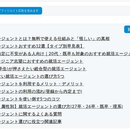
詳細プロフィール
（
amazon
）
アフィリエイト広告を含みます
ージェントとは？無料で使える仕組みと「怪しい」の真相
ージェントおすすめ12選【タイプ別早見表】
内定に不安がある人向け｜20代・既卒も対象のおすすめ就活エージ
エンジニア志望におすすめの就活エージェント
在学生)が押さえたい総合型の就活エージェント
ない就活エージェントの選び方5つ
ージェントを利用するメリット・デメリット
ージェントの利用の流れ(登録から内定まで)
ージェントを使い倒す5つのコツ
属性別】就活エージェントの選び方(27卒・26卒・既卒・理系)
ージェントに関するよくある質問
ージェント選びに役立つ関連記事