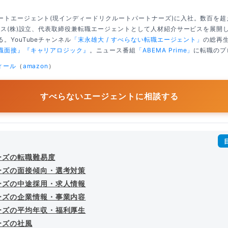
ートエージェント(現インディードリクルートパートナーズ)に入社。数百を
クシス(株)設立、代表取締役兼転職エージェントとして人材紹介サービスを展開
。YouTubeチャンネル
「末永雄大 / すべらない転職エージェント」
の総再生
職面接』
『キャリアロジック』
。ニュース番組
「ABEMA Prime」
に転職のプ
ィール
（
amazon
）
すべらないエージェントに相談する
ーズの転職難易度
ーズの面接傾向・選考対策
ーズの中途採用・求人情報
ーズの企業情報・事業内容
ーズの平均年収・福利厚生
ーズの社風