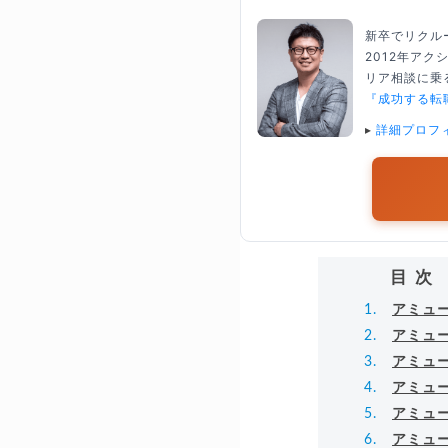
新卒でリクル
2012年ア
リア相談に乗る
『成功する転
▸
詳細プロフ
目次
アミュ
アミュ
アミュ
アミュ
アミュ
アミュ