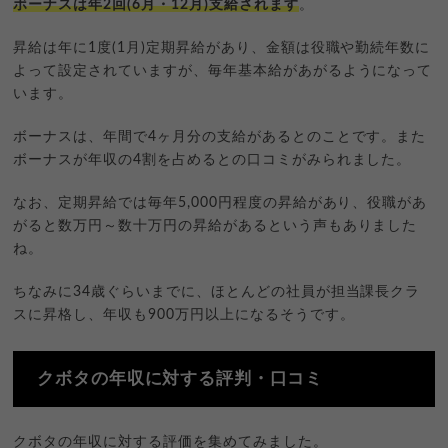
ボーナスは年2回(6月・12月)支給されます
。
昇給は年に1度(1月)定期昇給があり、金額は役職や勤続年数に
よって設定されていますが、毎年基本給があがるようになって
います。
ボーナスは、年間で4ヶ月分の支給があるとのことです。また
ボーナスが年収の4割を占めるとの口コミがみられました。
なお、定期昇給では毎年5,000円程度の昇給があり、役職があ
がると数万円～数十万円の昇給があるという声もありました
ね。
ちなみに34歳ぐらいまでに、ほとんどの社員が担当課長クラ
スに昇格し、年収も900万円以上になるそうです。
クボタの年収に対する評判・口コミ
クボタの年収に対する評価を集めてみました。