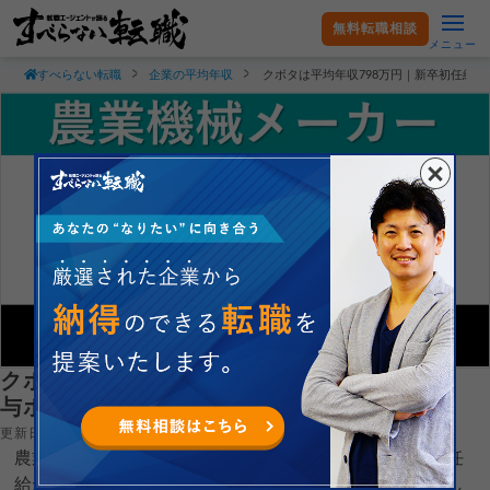
無料転職相談
メニュー
すべらない転職
企業の平均年収
クボタは平均年収798万円｜新卒初任給
クボタは平均年収798万円｜新卒初任給・賞
与ボーナスや残業時間も紹介！
更新日：2025.02.01
農業機械メーカーの株式会社クボタの平均年収や新卒初任
給がどれぐらいなのか現役転職エージェントが徹底解説し