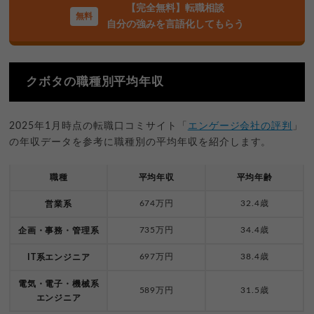
【完全無料】転職相談
自分の強みを言語化してもらう
クボタの職種別平均年収
2025年1月時点の転職口コミサイト「
エンゲージ会社の評判
」
の年収データを参考に職種別の平均年収を紹介します。
職種
平均年収
平均年齢
674万円
32.4歳
営業系
735万円
34.4歳
企画・事務・管理系
697万円
38.4歳
IT系エンジニア
電気・電子・機械系
589万円
31.5歳
エンジニア