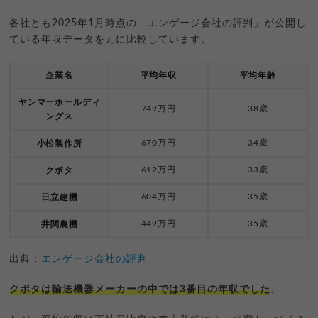
各社とも2025年1月時点の「エンゲージ会社の評判」が公開し
ている年収データを元に比較しています。
企業名
平均年収
平均年齢
ヤンマーホールディ
749万円
38歳
ングス
670万円
34歳
小松製作所
612万円
33歳
クボタ
604万円
35歳
日立建機
449万円
35歳
井関農機
出典：
エンゲージ会社の評判
クボタは輸送機器メーカーの中では3番目の年収でした
。