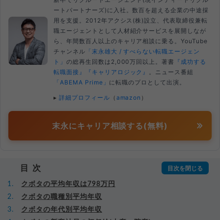
ートパートナーズ)に入社。数百を超える企業の中途採
用を支援。2012年アクシス(株)設立、代表取締役兼転
職エージェントとして人材紹介サービスを展開しなが
ら、年間数百人以上のキャリア相談に乗る。YouTube
チャンネル
「末永雄大 / すべらない転職エージェン
ト」
の総再生回数は2,000万回以上。著書
『成功する
転職面接』
『キャリアロジック』
。ニュース番組
「ABEMA Prime」
に転職のプロとして出演。
▸
詳細プロフィール
（
amazon
）
末永にキャリア相談する(無料)
目次
クボタの平均年収は798万円
クボタの職種別平均年収
クボタの年代別平均年収