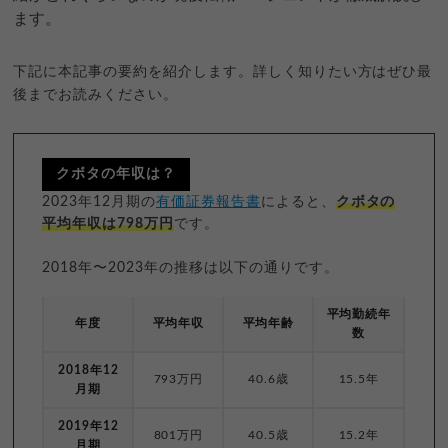
ます。
下記に本記事の要約を紹介します。詳しく知りたい方はぜひ最
後までお読みください。
クボタの年収は？
2023年12月期の
有価証券報告書
によると、
クボタの
平均年収は798万円
です。
2018年〜2023年の推移は以下の通りです。
平均勤続年
年度
平均年収
平均年齢
数
2018年12
793万円
40.6歳
15.5年
月期
2019年12
801万円
40.5歳
15.2年
月期