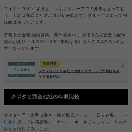
マイナビ2024によると、クボタグループでの募集となってお
り、上記は株式会社クボタの初任給です。グループによって初
任給は違っています。
事務系総合職(国内営業、海外営業)や、技術系など複数の配属
職種があり、2020年～2021年度はそれぞれ約200名の採用人
数となっています。
関連記事
クボタはどんな会社？激務できついって評判は本当
かを徹底解説！
クボタと競合他社の年収比較
クボタと同じ大手自動車・輸送機器メーカー「日立建機」「
小
松製作所
」「井関農機」「ヤンマーホールディングス」との年
収を比較してみました。