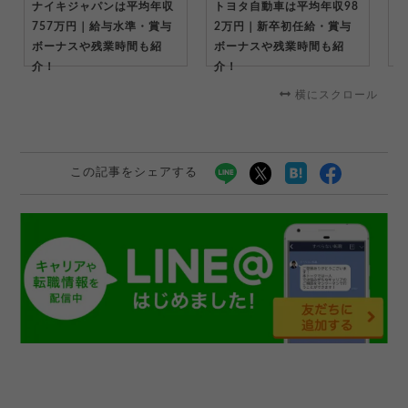
ナイキジャパンは平均年収
トヨタ自動車は平均年収98
キ
757万円｜給与水準・賞与
2万円｜新卒初任給・賞与
万
ボーナスや残業時間も紹
ボーナスや残業時間も紹
ー
介！
介！
横にスクロール
この記事をシェアする