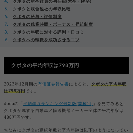
クボタの新卒社員の初任給(大卒・院卒)
クボタと競合他社の年収比較
クボタの給与・評価制度
クボタの残業時間・ボーナス・昇給制度
クボタの年収に対する評判・口コミ
クボタへの転職を成功させるコツ
クボタの平均年収は798万円
2023年12月期の
有価証券報告書
によると、
クボタの平均年収
は798万円
です。
dodaの「
平均年収ランキング最新版(業種別)
」を見てみると、
クボタが属する自動車／輸送機器メーカー全体の平均年収は
488万円です。
ちなみにクボタの勤続年数と平均年齢は以下のようになってい