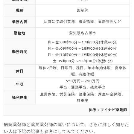
薬剤師
職種
店舗にて調剤業務、服薬指導、薬歴管理など
業務内容
愛知県名古屋市
勤務地
月～金:08時30分～17時30分(休憩60分)
月～金:09時00分～18時00分(休憩60分)
勤務時間
月～金:10時00分～19時00分(休憩60分)
土:09時00分～13時00分(休憩0分)
週休2日制、日曜日、祝日、年末年始休暇、夏季休
休日
暇、有給休暇
550万円～750万円
年収
手当：通勤手当、残業手当
雇用保険、労災保険、健康保険、厚生年金保険、
福利厚生
駐車場
参考：マイナビ薬剤師
病院薬剤師と薬局薬剤師の違いについて、さらに詳しく知りた
い人は下記の記事も参考にしてみてください。