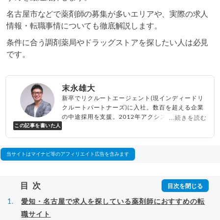
名古屋市などで薬剤師の募集が多いエリアや、実際の求人
情報・転職事情についても徹底解説します。
条件に合う調剤薬局やドラッグストアを探したい人は必見
です。
末永雄大
新卒でリクルートエージェント(現インディードリ
クルートパートナーズ)に入社。数百を超える企業
の中途採用を支援。2012年アクシス(株)設立、代
...続きを読む
この記事を書いた人
表取締役兼転職エージェントとして人材紹介サー
ビスを展開しながら、年間数百人以上のキャリア
相談に乗る。Youtubeチャンネル「
末永雄大 / す
べらない転職エージェント
」の総再生回数は2,000
当サイトはマイナビ等のアフィリエイト広告を含みます
万回以上。著書「
成功する転職面接
」「
キャリア
ロジック
」
▸
詳細プロフィール
（
amazon
）
目次
愛知・名古屋で求人を探している薬剤師におすすめの転
職サイト