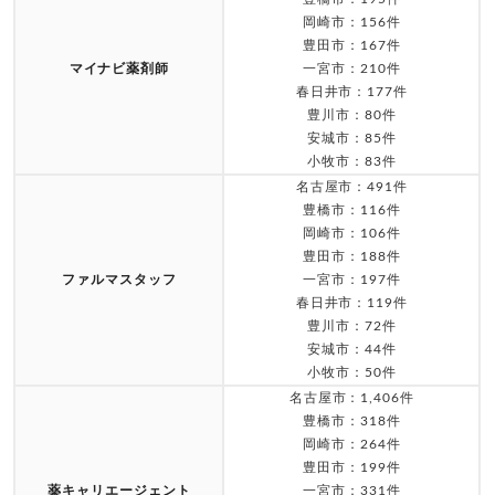
岡崎市：156件
豊田市：167件
マイナビ薬剤師
一宮市：210件
春日井市：177件
豊川市：80件
安城市：85件
小牧市：83件
名古屋市：491件
豊橋市：116件
岡崎市：106件
豊田市：188件
ファルマスタッフ
一宮市：197件
春日井市：119件
豊川市：72件
安城市：44件
小牧市：50件
名古屋市：1,406件
豊橋市：318件
岡崎市：264件
豊田市：199件
薬キャリエージェント
一宮市：331件