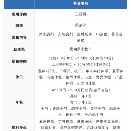
募集要項
正社員
雇用形態
薬剤師
職種
外来調剤、入院調剤、注射業務、DI業務、委員会
業務内容
業務
愛知県小牧市
勤務地
日勤:08時30分～17時00分(休憩60分)
勤務時間
土:08時30分～13時00分(休憩0分)
週休2日制、日曜日、祝日、年末年始休暇、夏季休
休日
暇、有給休暇、慶弔休暇、出産・育児休暇、介護
休暇、その他休暇
425万円～580万円程度(諸手当込)
昇給：年1回
年収
賞与：年2回
手当：通勤手当、調整手当、資格手当、精勤手
当、夜勤手当、その他手当
雇用保険、労災保険、健康保険、厚生年金保険、
福利厚生
財形貯蓄、育児休暇制度、介護休職制度、駐車