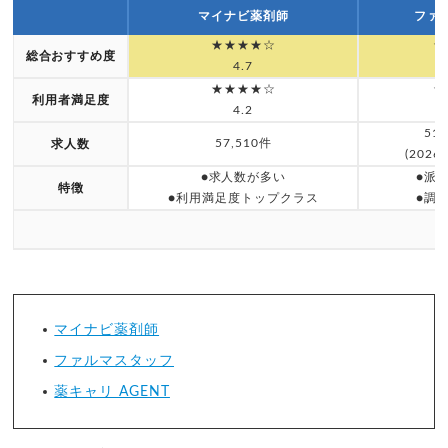
マイナビ薬剤師
ファ
★★★★☆
★
総合おすすめ度
4.7
★★★★☆
★
利用者満足度
4.2
51
57,510件
求人数
(202
●求人数が多い
●派
特徴
●利用満足度トップクラス
●調
マイナビ薬剤師
ファルマスタッフ
薬キャリ AGENT