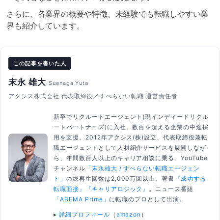
さらに、各業界の概要や特徴、未経験でも転職しやすい業
界も紹介しています。
この記事を書いた人
末永 雄大
Suenaga Yuta
アクシス株式会社 代表取締役／すべらない転職 運営責任者
新卒でリクルートエージェント(現インディードリクル
ートパートナーズ)に入社。数百を超える企業の中途採
用を支援。2012年アクシス(株)設立、代表取締役兼転
職エージェントとして人材紹介サービスを展開しなが
ら、年間数百人以上のキャリア相談に乗る。YouTube
チャンネル
「末永雄大 / すべらない転職エージェン
ト」
の総再生回数は2,000万回以上。著書
『成功する
転職面接』
『キャリアロジック』
。ニュース番組
「ABEMA Prime」
に転職のプロとして出演。
▸
詳細プロフィール
（
amazon
）