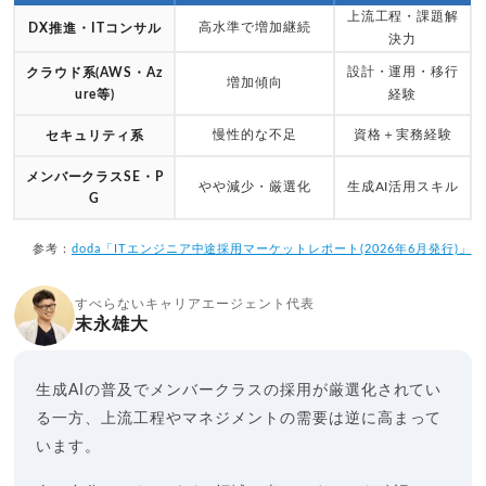
上流工程・課題解
高水準で増加継続
DX推進・ITコンサル
決力
設計・運用・移行
クラウド系(AWS・Az
増加傾向
ure等)
経験
慢性的な不足
資格＋実務経験
セキュリティ系
メンバークラスSE・P
やや減少・厳選化
生成AI活用スキル
G
参考：
doda「ITエンジニア中途採用マーケットレポート(2026年6月発行)」
すべらないキャリアエージェント代表
末永雄大
生成AIの普及でメンバークラスの採用が厳選化されてい
る一方、上流工程やマネジメントの需要は逆に高まって
います。