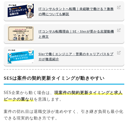
ITコンサルタントへ転職｜未経験で働ける？激務
の噂についても解説
ITコンサル転職理由｜SE・SIerが受かる志望動機
と例文
SIerで働くエンジニア・営業のキャリアパスをプ
ロが徹底紹介
SESは案件の契約更新タイミングが動きやすい
SES企業から動く場合は、
現案件の契約更新タイミングと求人
ピークの重なり
を意識します。
案件の切れ目は退職交渉が進めやすく、引き継ぎ負荷も最小化
できる現実的な動き方です。