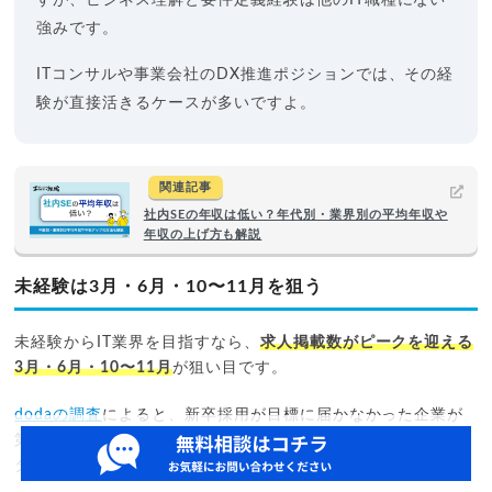
すが、ビジネス理解と要件定義経験は他のIT職種にない
強みです。
ITコンサルや事業会社のDX推進ポジションでは、その経
験が直接活きるケースが多いですよ。
関連記事
社内SEの年収は低い？年代別・業界別の平均年収や
年収の上げ方も解説
未経験は3月・6月・10〜11月を狙う
未経験からIT業界を目指すなら、
求人掲載数がピークを迎える
3月・6月・10〜11月
が狙い目です。
dodaの調査
によると、新卒採用が目標に届かなかった企業が
第二新卒・未経験枠での補充採用を開始するのが3月・6月の
タイミングです。