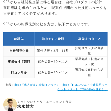
SESから自社開発企業に移る場合は、自社プロダクトの設計・
運用経験を求められるため、現案件で関わった技術スタックを
言語化しておく必要があります。
SESからの転職先別の動き方は、以下のとおりです。
転職先
動きやすい時期
準備すべきこと
技術スタックの言語
案件切替＋3月・11月
自社開発企業
化
業界知識＋技術のセ
案件切替＋10〜11月
事業会社IT部門
ット化
課題解決経験の言語
案件切替＋10〜11月
ITコンサル
化
参考：
doda「求人が多い時期はいつ？」
・
doda「ITエンジニア中途採用マー
ケットレポート（2026年6月発行）」
すべらないキャリアエージェント代表
末永雄大