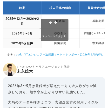
時期
求人倍率の傾向
登録者数の動
2025年12月〜2026年2
高水準
基準期間
月
やや低下
前期比＋13〜23
2026年3〜5月
スクロールできます
回復傾向
増加継続
2026年6月以降
参考：
doda「ITエンジニア中途採用マーケットレポート(2026年6月発行)」
すべらないキャリアエージェント代表
末永雄大
2026年3〜5月は登録者が増えた一方で求人数がやや減
少しており、競争率が上がりやすい状態でした。
大局のデータを押さえつつ、志望企業群の採用サイクル