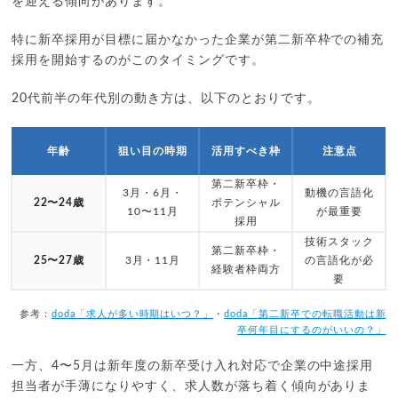
を迎える傾向があります。
特に新卒採用が目標に届かなかった企業が第二新卒枠での補充
採用を開始するのがこのタイミングです。
20代前半の年代別の動き方は、以下のとおりです。
年齢
狙い目の時期
活用すべき枠
注意点
第二新卒枠・
3月・6月・
動機の言語化
22〜24歳
ポテンシャル
10〜11月
が最重要
採用
技術スタック
第二新卒枠・
25〜27歳
3月・11月
の言語化が必
経験者枠両方
要
参考：
doda「求人が多い時期はいつ？」
・
doda「第二新卒での転職活動は新
卒何年目にするのがいいの？」
一方、4〜5月は新年度の新卒受け入れ対応で企業の中途採用
担当者が手薄になりやすく、求人数が落ち着く傾向がありま