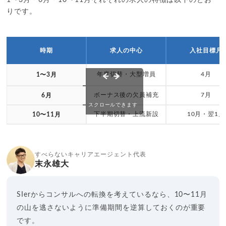
1〜3月・6月・10〜11月それぞれの求人の特徴は以下のとお
りです。
時期
求人の中心
入社目標月
年度切替・大型増員
4月
1〜3月
ボーナス後の欠員補充
7月
6月
スクロールできます
下半期切替・上流新設
10月・翌1月
10〜11月
すべらないキャリアエージェント代表
末永雄大
SIerからコンサルへの転換を考えているなら、10〜11月
の山を逃さないように準備期間を逆算しておくのが重要
です。