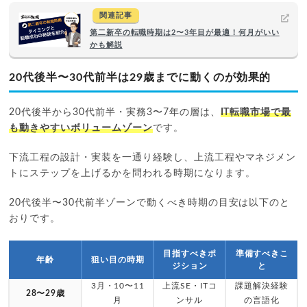
関連記事
第二新卒の転職時期は2〜3年目が最適！何月がいい
かも解説
20代後半〜30代前半は29歳までに動くのが効果的
20代後半から30代前半・実務3〜7年の層は、
IT転職市場で最
も動きやすいボリュームゾーン
です。
下流工程の設計・実装を一通り経験し、上流工程やマネジメン
トにステップを上げるかを問われる時期になります。
20代後半〜30代前半ゾーンで動くべき時期の目安は以下のと
おりです。
目指すべきポ
準備すべきこ
年齢
狙い目の時期
ジション
と
3月・10〜11
上流SE・ITコ
課題解決経験
28〜29歳
月
ンサル
の言語化