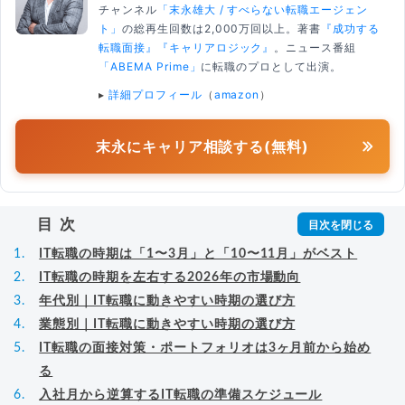
チャンネル
「末永雄大 / すべらない転職エージェン
ト」
の総再生回数は2,000万回以上。著書
『成功する
転職面接』
『キャリアロジック』
。ニュース番組
「ABEMA Prime」
に転職のプロとして出演。
▸
詳細プロフィール
（
amazon
）
末永にキャリア相談する(無料)
目次
IT転職の時期は「1〜3月」と「10〜11月」がベスト
IT転職の時期を左右する2026年の市場動向
年代別｜IT転職に動きやすい時期の選び方
業態別｜IT転職に動きやすい時期の選び方
IT転職の面接対策・ポートフォリオは3ヶ月前から始め
る
入社月から逆算するIT転職の準備スケジュール