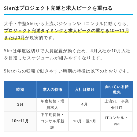
SIerはプロジェクト完遂と求人ピークを重ねる
大手・中堅SIerから上流ポジションやITコンサルに動くなら、
プロジェクト完遂タイミングと求人ピークの重なる10〜11月
または3月
が現実的です。
SIerは年度区切りで人員配置が動くため、4月入社か10月入社
を目指したスケジュールが組みやすくなります。
SIerからの転職で動きやすい時期の特徴は以下のとおりです。
向いている転
時期
求人の特徴
入社目標月
職先
年度切替・増
上流SE・事業
4月
3月
員求人
会社IT
下半期切替・
ITコンサル・
10〜11月
コンサル系新
10月・翌1月
PM
設