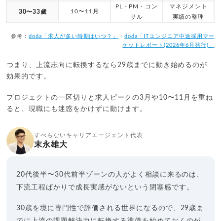
PL・PM・コン
マネジメント
10〜11月
30〜33歳
サル
実績の整理
参考：
doda「求人が多い時期はいつ？」
・
doda「ITエンジニア中途採用マー
ケットレポート(2026年6月発行)」
つまり、上流志向に転換するなら29歳までに動き始めるのが
効果的です。
プロジェクトの一区切りと求人ピークの3月や10〜11月を重ね
ると、現職にも迷惑をかけずに動けます。
すべらないキャリアエージェント代表
末永雄大
20代後半〜30代前半ゾーンの人がよく相談に来るのは、
下流工程ばかりで成長実感がないという閉塞感です。
30歳を境に専門性で評価される世界になるので、29歳ま