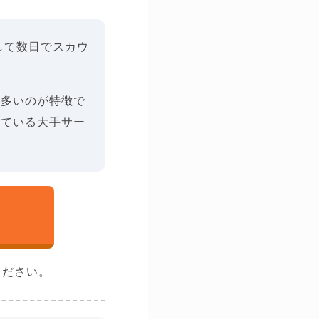
して数日でスカウ
も多いのが特徴で
している大手サー
ください。