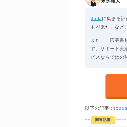
末永雄大
doda
に集まる評
トが来た」など
また、「応募書
す。サポート実
ビスならではの
以下の記事では
do
関連記事