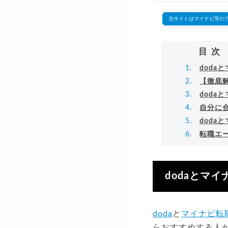
▸
当サイトはマイナビ等の
目次
dod
【徹底解
doda
自分に
dod
転職エ
dodaとマ
doda
と
マイナビ転
らおすすめする人