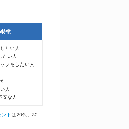
の特徴
較したい人
したい人
アップをしたい人
代
短い人
不安な人
ェント
は20代、30