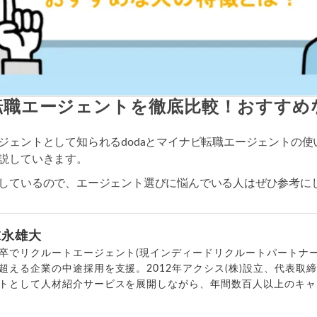
ビ転職エージェントを徹底比較！おすす
ジェントとして知られるdodaとマイナビ転職エージェントの
説していきます。
しているので、エージェント選びに悩んでいる人はぜひ参考に
末永雄大
卒でリクルートエージェント(現インディードリクルートパートナー
超える企業の中途採用を支援。2012年アクシス(株)設立、代表取
トとして人材紹介サービスを展開しながら、年間数百人以上のキャ
outubeチャンネル「
末永雄大 / すべらない転職エージェント
」の総
回以上。著書「
成功する転職面接
」「
キャリアロジック
」