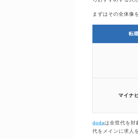
まずはその全体像
転
マイナ
doda
は全世代を対
代をメインに求人