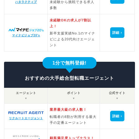
未経験から挑戦できる求人
ハタラクティブ
多数
未経験OKの求人が7割以
上！
詳細
新卒支援実績No.1のマイナ
マイナビジョブ20's
ビによる20代向けエージェ
ント
1分で無料登録!
おすすめの大手総合型転職エージェント
エージェント
ポイント
公式サイト
▼
▼
▼
業界最大級の求人数！
詳細
転職者の8割が利用する最大
リクルートエージェント
手の定番エージェント
顧客満足度トップクラス！