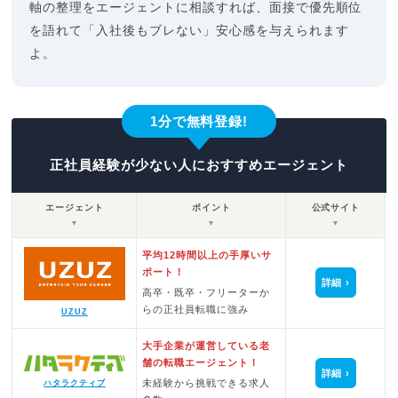
軸の整理をエージェントに相談すれば、面接で優先順位
を語れて「入社後もブレない」安心感を与えられます
よ。
1分で無料登録!
正社員経験が少ない人におすすめエージェント
エージェント
ポイント
公式サイト
▼
▼
▼
平均12時間以上の手厚いサ
ポート！
詳細
高卒・既卒・フリーターか
らの正社員転職に強み
UZUZ
大手企業が運営している老
舗の転職エージェント！
詳細
未経験から挑戦できる求人
ハタラクティブ