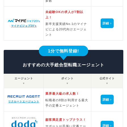
多数
未経験OKの求人が7割以
上！
詳細
新卒支援実績No.1のマイナ
マイナビジョブ20's
ビによる20代向けエージェ
ント
1分で無料登録!
おすすめの大手総合型転職エージェント
エージェント
ポイント
公式サイト
▼
▼
▼
業界最大級の求人数！
詳細
転職者の8割が利用する最大
リクルートエージェント
手の定番エージェント
顧客満足度トップクラス！
詳細
サポートが手厚い定番エー