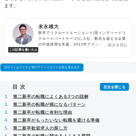
ます。
末永雄大
新卒でリクルートエージェント(現インディードリ
クルートパートナーズ)に入社。数百を超える企業
の中途採用を支援。2012年アクシス(株)設立、代
...続きを読む
この記事を書いた人
表取締役兼転職エージェントとして人材紹介サー
ビスを展開しながら、年間数百人以上のキャリア
相談に乗る。Youtubeチャンネル「
末永雄大 / す
べらない転職エージェント
」の総再生回数は2,000
当サイトはマイナビ等のアフィリエイト広告を含みます
万回以上。著書「
成功する転職面接
」「
キャリア
ロジック
」
▸
詳細プロフィール
（
amazon
）
目次
第二新卒の転職によくある3つの誤解
第二新卒の転職が損になるパターン
第二新卒が転職に有利な理由
第二新卒がもったいない転職を避ける準備
第二新卒歓迎求人の探し方