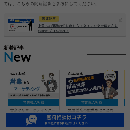
ては、こちらの関連記事も参考にしてください。
関連記事
上司への退職の切り出し方！タイミングや伝え方を
転職のプロが伝授！
新着記事
N
ew
営業職の転職
営業職の転職
営業からマーケティングへ
派遣営業の離職率は？どれ
海
の転職難易度は？必要なス
くらいキツいのかすべてお
可
キルや経験も紹介！
話しします！
成