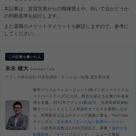
本記事は、賃貸営業からの職種替えや、向いてるかどうか
の判断基準を紹介します。
また退職のメリットデメリットも解説しますので、参考に
してください。
この記事を書いた人
末永 雄大
Suenaga Yuta
アクシス株式会社 代表取締役／すべらない転職 運営責任者
新卒でリクルートエージェント(現インディードリクル
ートパートナーズ)に入社。数百を超える企業の中途採
用を支援。2012年アクシス(株)設立、代表取締役兼転
職エージェントとして人材紹介サービスを展開しなが
ら、年間数百人以上のキャリア相談に乗る。YouTube
チャンネル
「末永雄大 / すべらない転職エージェン
ト」
の総再生回数は2,000万回以上。著書
『成功する
転職面接』
『キャリアロジック』
。ニュース番組