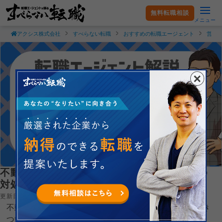
無料転職相談
メニュー
アクシス株式会社
すべらない転職
おすすめの転職エージェント
営業
不動産営業を辞めたいと思ったら？理由別の
対処法と退職のメリット・デメリット
更新日：2026.04.23
不動産営業を辞めたいと思う人の理由は、営業ノルマがき
ついなどさまざまです。