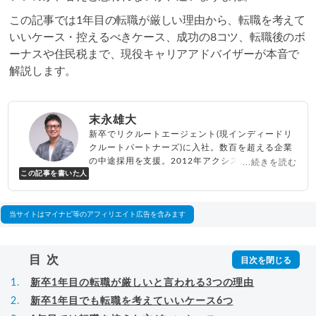
この記事では1年目の転職が厳しい理由から、転職を考えて
いいケース・控えるべきケース、成功の8コツ、転職後のボ
ーナスや住民税まで、現役キャリアアドバイザーが本音で
解説します。
末永雄大
新卒でリクルートエージェント(現インディードリ
クルートパートナーズ)に入社。数百を超える企業
の中途採用を支援。2012年アクシス(株)設立、代
...続きを読む
この記事を書いた人
表取締役兼転職エージェントとして人材紹介サー
ビスを展開しながら、年間数百人以上のキャリア
相談に乗る。Youtubeチャンネル「
末永雄大 / す
べらない転職エージェント
」の総再生回数は2,000
当サイトはマイナビ等のアフィリエイト広告を含みます
万回以上。著書「
成功する転職面接
」「
キャリア
ロジック
」
▸
詳細プロフィール
（
amazon
）
目次
新卒1年目の転職が厳しいと言われる3つの理由
新卒1年目でも転職を考えていいケース6つ