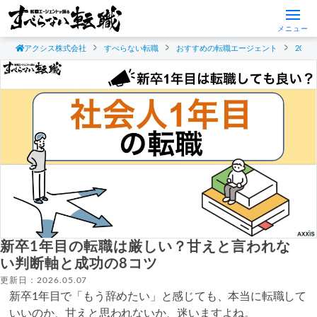
メニュー
アクシス株式会社
すべらない転職
おすすめの転職エージェント
20
新卒1年目の転職は厳しい？甘えと言われな
い判断軸と成功の8コツ
更新日：2026.05.07
新卒1年目で「もう辞めたい」と感じても、本当に転職して
いいのか、甘えと思われないか、迷いますよね。