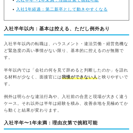
入社半年〜1年未満：理由次第で挑戦可能
入社1年経過：第二新卒として動きやすくなる
入社半年以内：基本は控える、ただし例外あり
入社半年以内の転職は、ハラスメント・違法労働・経営危機な
ど緊急度の高い事情がない限り、基本的に控えるのが無難で
す。
半年以内では「会社の何を見て辞めると判断したのか」を語れ
る材料が少なく、面接官には
我慢ができない人
と映りやすいで
す。
例外は明らかな違法行為や、入社前の合意と現場が大きく違う
ケース。それ以外は半年は経験を積み、改善余地を見極めてか
ら動くと結果が変わります。
入社半年〜1年未満：理由次第で挑戦可能