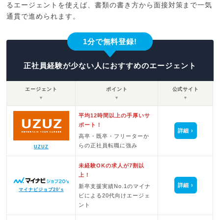
るエージェントを使えば、書類の書き方から面接対策まで一気
通貫で進められます。
1分で無料登録!
正社員経験が少ない人におすすめのエージェント
エージェント
ポイント
公式サイト
▼
▼
▼
平均12時間以上の手厚いサ
ポート！
詳細
高卒・既卒・フリーターか
らの正社員転職に強み
UZUZ
未経験OKの求人が7割以
上！
詳細
新卒支援実績No.1のマイナ
マイナビジョブ20’s
ビによる20代向けエージェ
ント