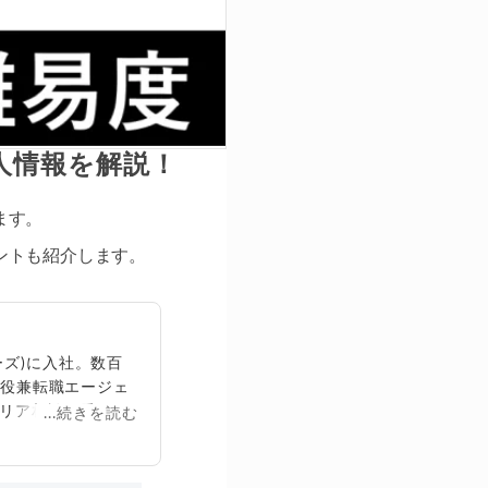
人情報を解説！
ます。
ントも紹介します。
ズ)に入社。数百
締役兼転職エージェ
リア相談に乗る。
...続きを読む
再生回数は2,000