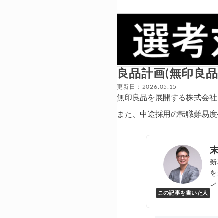
良品計画(無印良
更新日：2026.05.15
無印良品を展開する株式会社
また、中途採用の転職難易度
新
を
ン
この記事を書いた人
Y
万
▸