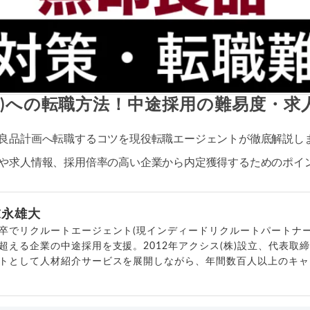
品)への転職方法！中途採用の難易度・求
良品計画へ転職するコツを現役転職エージェントが徹底解説し
や求人情報、採用倍率の高い企業から内定獲得するためのポイ
末永雄大
卒でリクルートエージェント(現インディードリクルートパートナー
超える企業の中途採用を支援。2012年アクシス(株)設立、代表取
トとして人材紹介サービスを展開しながら、年間数百人以上のキャ
outubeチャンネル「
末永雄大 / すべらない転職エージェント
」の総
回以上。著書「
成功する転職面接
」「
キャリアロジック
」
詳細プロフィール
（
amazon
）