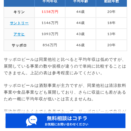
平均年収
平均年齢
勤続年数
1158万円
44歳
20年
キリン
1146万円
44歳
18年
サントリー
1093万円
43歳
13年
アサヒ
856万円
46歳
20年
サッポロ
サッポロビールは同業他社と比べると平均年収は低めですが、
展開している事業の数や規模が違うので単純に比較することは
できません。上記の表は参考程度にみてください。
サッポロビールは酒類事業が主力ですが、同業他社は清涼飲料
事業や食品事業なども展開しており、さらに収益にも差がある
ため一概に平均年収が低いとは言えませんね。
平均年収はあくまでも参考であって、サッポロビールで自分が
どのような仕事をしたいのかを重視したほうが良い転職ができ
ます。