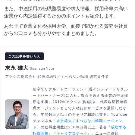
また、中途採用の転職難易度や求人情報、採用倍率の高い
企業から内定獲得するためのポイントも紹介します。
あわせて企業文化や採用大学、面接で聞かれる質問や社員
からの口コミも分かりやすくまとめました。
この記事を書いた人
末永 雄大
Suenaga Yuta
アクシス株式会社 代表取締役／すべらない転職 運営責任者
新卒でリクルートエージェント(現インディードリクル
ートパートナーズ)に入社。数百を超える企業の中途採
用を支援。2012年アクシス(株)設立、代表取締役兼転
職エージェントとして人材紹介サービスを展開しなが
ら、年間数百人以上のキャリア相談に乗る。YouTube
チャンネル
「末永雄大 / すべらない転職エージェン
ト」
の総再生回数は2,000万回以上。著書
『成功する
転職面接』
『キャリアロジック』
。ニュース番組