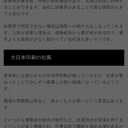
診療所や体育館、外部の契約施設があり、社員は自由に利用す
ることができます。会社に診療所があることで急な病気のとき
でも安心です。
診療所で対応できない場合は病院への紹介もおこなってくれま
す。入院が必要な場合は、保険組合から還付金が出るので、通
常よりも負担が少なく助かっている社員も多いそうです。
大日本印刷の社風
基本的には昔ながらの年功序列制が残っていますが、社長が変
わったことで少しずつ風通しの良い組織になっているようで
す。
職場の雰囲気は明るく、気さくな人が多いという意見もありま
す。
というのも運動会や組合の旅行など、社員同士が交流を持てる
イベントが多く開催され、仕事以外で親睦を深める場があるか