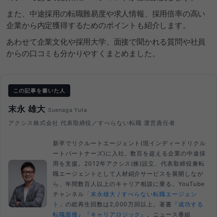
また、中途採用の転職難易度や求人情報、採用倍率の高い
企業から内定獲得するためのポイントも紹介します。
あわせて企業文化や採用大学、面接で聞かれる質問や社員
からの口コミも分かりやすくまとめました。
この記事を書いた人
末永 雄大
Suenaga Yuta
アクシス株式会社 代表取締役／すべらない転職 運営責任者
新卒でリクルートエージェント(現インディードリクル
ートパートナーズ)に入社。数百を超える企業の中途採
用を支援。2012年アクシス(株)設立、代表取締役兼転
職エージェントとして人材紹介サービスを展開しなが
ら、年間数百人以上のキャリア相談に乗る。YouTube
チャンネル
「末永雄大 / すべらない転職エージェン
ト」
の総再生回数は2,000万回以上。著書
『成功する
転職面接』
『キャリアロジック』
。ニュース番組