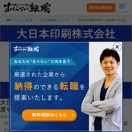
無料転職相談
メニュー
すべらない転職
企業別転職ノウハウ
大日本印刷(DNP)への転職！中途採
大日本印刷(DNP)への転職！中途採用の難易
度や求人情報を解説！
更新日：2025.04.29
大日本印刷株式会社(DNP)へ転職するコツを就職・転職支援
のプロである現役転職エージェントが徹底解説します。