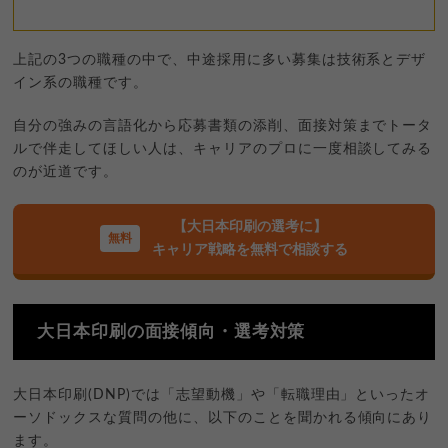
上記の3つの職種の中で、中途採用に多い募集は技術系とデザ
イン系の職種です。
自分の強みの言語化から応募書類の添削、面接対策までトータ
ルで伴走してほしい人は、キャリアのプロに一度相談してみる
のが近道です。
【大日本印刷の選考に】
キャリア戦略を無料で相談する
大日本印刷の面接傾向・選考対策
大日本印刷(DNP)では「志望動機」や「転職理由」といったオ
ーソドックスな質問の他に、以下のことを聞かれる傾向にあり
ます。