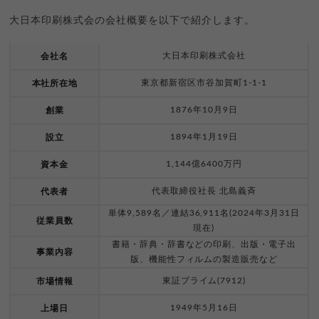
大日本印刷株式会の会社概要を以下で紹介します。
大日本印刷株式会社
会社名
東京都新宿区市谷加賀町1-1-1
本社所在地
1876年10月9日
創業
1894年1月19日
設立
1,144億6400万円
資本金
代表取締役社長 北島義斉
代表者
単体9,589名／連結36,911名(2024年3月31日
従業員数
現在)
書籍・辞典・辞書などの印刷、出版・電子出
事業内容
版、機能性フィルムの製造販売など
東証プライム(7912)
市場情報
1949年5月16日
上場日