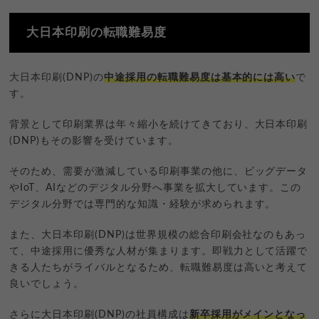
大日本印刷の転職難易度
大日本印刷(DNP)の
中途採用の転職難易度は基本的には高い
で
す。
背景として印刷業界は年々縮小を続けてきており、大日本印刷
(DNP)もその影響を受けています。
そのため、需要が激減している印刷事業の他に、ビッグデータ
やIoT、AIなどのデジタル分野へ事業を拡大しています。この
デジタル分野では専門的な知識・経験が求められます。
また、大日本印刷(DNP)は世界規模の総合印刷会社なのもあっ
て、中途採用に優秀な人材が集まります。即戦力として活躍で
きる人たちがライバルとなるため、転職難易度は高いと考えて
良いでしょう。
さらに大日本印刷(DNP)の社員構成は
新卒採用がメインとなっ