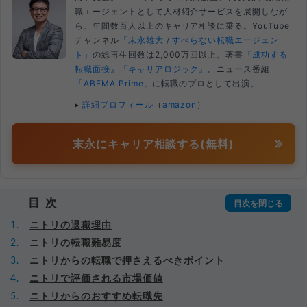
職エージェントとして人材紹介サービスを展開しなが
ら、年間数百人以上のキャリア相談に乗る。YouTube
チャンネル
「末永雄大 / すべらない転職エージェン
ト」
の総再生回数は2,000万回以上。著書
『成功する
転職面接』
『キャリアロジック』
。ニュース番組
「ABEMA Prime」
に転職のプロとして出演。
▸
詳細プロフィール
（
amazon
）
末永にキャリア相談する(無料)
目次
ニトリの退職理由
ニトリの転職難易度
ニトリからの転職で押さえるべきポイント
ニトリで評価される市場価値
ニトリからのおすすめ転職先