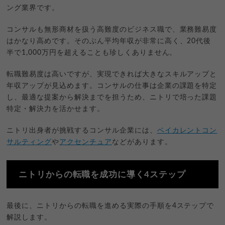
ング業界です。
コンサルも無形商材を扱う高難度のビジネス職で、業務難易度
はかなり高めです。そのぶん平均年収が非常に高く、20代後
半で1,000万円を超えることも珍しくありません。
転職難易度は高いですが、実現できれば大きなスキルアップと
年収アップが見込めます。コンサルの仕事は企業の課題を特定
し、最適な提案から解決までを担うため、ニトリで培った課題
特定・解決力を活かせます。
ニトリ出身者が挑戦するコンサル企業には、
ベイカレントコン
サルティング
や
アクセンチュア
などがあります。
ニトリからの転職を成功に導く4ステップ
最後に、ニトリからの転職を進める実際の手順を4ステップで
解説します。