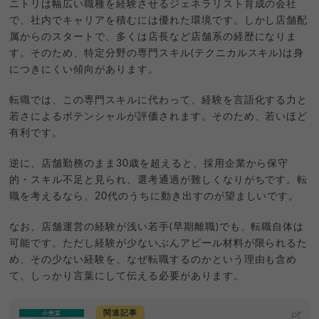
ニトリは幅広い職種を経験させるジェネラリスト育成の会社
で、社内でキャリアを積むには優れた環境です。しかし店舗配
属からのスタートで、多くは店長など店舗系の経歴になりま
す。そのため、特定分野の専門スキル(テクニカルスキル)は身
につきにくい傾向があります。
転職では、この専門スキルに代わって、経験を言語化する力と
若さによるポテンシャルが評価されます。そのため、若いほど
有利です。
逆に、店舗勤務のまま30歳を超えると、採用企業から保守
的・スキル不足と見られ、選考通過が難しくなりがちです。転
職を考えるなら、20代のうちに動き出すのが望ましいです。
なお、店舗運営の経験が浅い若手(早期離職)でも、転職自体は
可能です。ただし経験が少ないぶんアピール材料が限られるた
め、その少ない経験を、なぜ転職するのかという理由も含め
て、しっかり言葉にして伝える必要があります。
関連記事