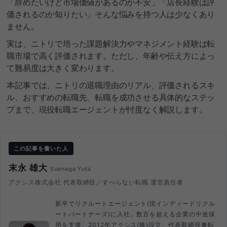
「辞めたいけど市場価値があるのか不安」「店長経験は評
価されるのか知りたい」そんな悩みを持つ人は少なくあり
ません。
実は、ニトリで培った課題解決力やマネジメント経験は転
職市場で高く評価されます。ただし、年齢や伝え方によっ
て難易度は大きく変わります。
本記事では、ニトリの退職理由のリアル、評価されるスキ
ル、おすすめの転職先、転職を成功させる具体的なステッ
プまで、現役転職エージェントが忖度なく解説します。
この記事を書いた人
末永 雄大
Suenaga Yuta
アクシス株式会社 代表取締役／すべらない転職 運営責任者
新卒でリクルートエージェント(現インディードリクル
ートパートナーズ)に入社。数百を超える企業の中途採
用を支援。2012年アクシス(株)設立、代表取締役兼転