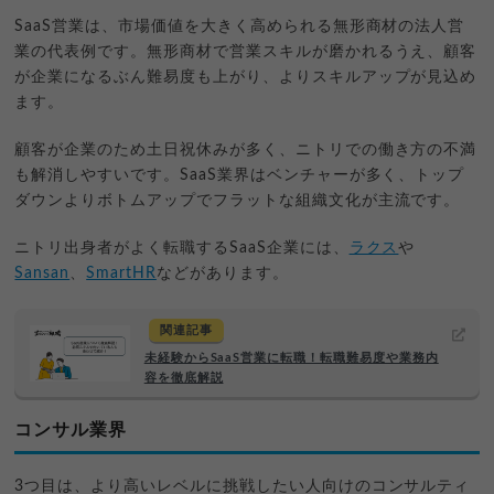
SaaS営業は、市場価値を大きく高められる無形商材の法人営
業の代表例です。無形商材で営業スキルが磨かれるうえ、顧客
が企業になるぶん難易度も上がり、よりスキルアップが見込め
ます。
顧客が企業のため土日祝休みが多く、ニトリでの働き方の不満
も解消しやすいです。SaaS業界はベンチャーが多く、トップ
ダウンよりボトムアップでフラットな組織文化が主流です。
ニトリ出身者がよく転職するSaaS企業には、
ラクス
や
Sansan
、
SmartHR
などがあります。
関連記事
未経験からSaaS営業に転職！転職難易度や業務内
容を徹底解説
コンサル業界
3つ目は、より高いレベルに挑戦したい人向けのコンサルティ