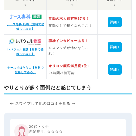
▼
▼
▼
常勤の求人保有率87％！
詳細
ナース専科 転職【無料で登
夜勤なしで稼ぐならここ！
録してみる】
職場インタビューあり！
詳細
ミスマッチが怖いならこ
レバウェル看護【無料で登
れ！
録してみる】
オリコン顧客満足度1位！
ナースではたらこ【無料で
詳細
登録してみる】
24時間相談可能
やりとりが多く面倒だと感じてしまう
← スワイプして他の口コミを見る →
20代・女性
満足度4：☆☆☆☆