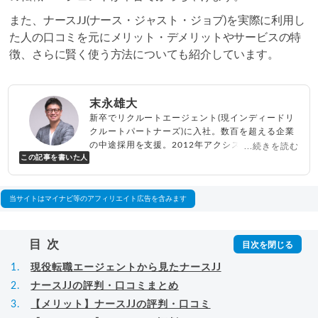
また、ナースJJ(ナース・ジャスト・ジョブ)を実際に利用し
た人の口コミを元にメリット・デメリットやサービスの特
徴、さらに賢く使う方法についても紹介しています。
末永雄大
新卒でリクルートエージェント(現インディードリ
クルートパートナーズ)に入社。数百を超える企業
の中途採用を支援。2012年アクシス(株)設立、代
...続きを読む
この記事を書いた人
表取締役兼転職エージェントとして人材紹介サー
ビスを展開しながら、年間数百人以上のキャリア
相談に乗る。Youtubeチャンネル「
末永雄大 / す
べらない転職エージェント
」の総再生回数は2,000
当サイトはマイナビ等のアフィリエイト広告を含みます
万回以上。著書「
成功する転職面接
」「
キャリア
ロジック
」
▸
詳細プロフィール
（
amazon
）
目次
現役転職エージェントから見たナースJJ
ナースJJの評判・口コミまとめ
【メリット】ナースJJの評判・口コミ