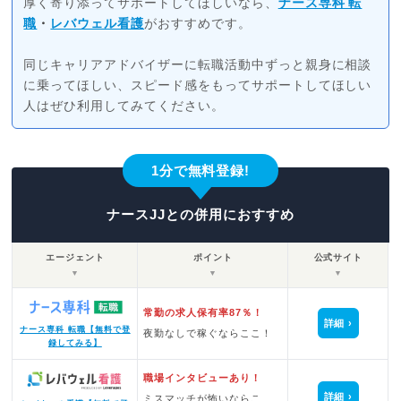
厚く寄り添ってサポートしてほしいなら、
ナース専科 転
職
・
レバウェル看護
がおすすめです。
同じキャリアアドバイザーに転職活動中ずっと親身に相談
に乗ってほしい、スピード感をもってサポートしてほしい
人はぜひ利用してみてください。
1分で無料登録!
ナースJJとの併用におすすめ
エージェント
ポイント
公式サイト
▼
▼
▼
常勤の求人保有率87％！
詳細
ナース専科 転職【無料で登
夜勤なしで稼ぐならここ！
録してみる】
職場インタビューあり！
詳細
ミスマッチが怖いならこ