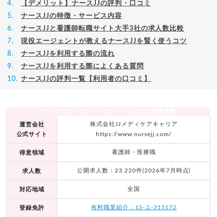
【デメリット】ナースJJの評判・口コミ
ナースJJの特徴・サービス内容
ナースJJと看護師転職サイト大手3社の求人数比較
現役エージェントが教えるナースJJを賢く使うコツ
ナースJJを利用する際の流れ
ナースJJを利用する際によくある質問
ナースJJの評判一覧【利用者の口コミ】
ナースJJ(ナース・ジャスト・ジョブ)の基本情報
株式会社JJメディケアキャリア
運営会社
公式サイト
https://www.nursejj.com/
看護師・医療職
得意領域
公開求人数：23,220件(2026年7月時点)
求人数
全国
対応地域
有料職業紹介：13-ユ-315172
登録免許