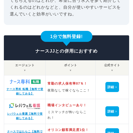
てもらえるのはどれか、希望に合う求人を多く紹介して
くれるのはどれかなどと、自分が使いやすいサービスを
選んでいくと効率がいいですね。
1分で無料登録!
ナースJJとの併用におすすめ
エージェント
ポイント
公式サイト
▼
▼
▼
常勤の求人保有率87％！
詳細
ナース専科 転職【無料で登
夜勤なしで稼ぐならここ！
録してみる】
職場インタビューあり！
詳細
ミスマッチが怖いならこ
レバウェル看護【無料で登
れ！
録してみる】
オリコン顧客満足度1位！
ナースではたらこ【無料で