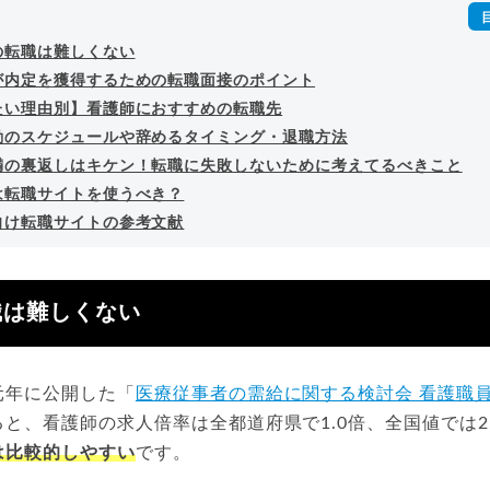
の転職は難しくない
が内定を獲得するための転職面接のポイント
たい理由別】看護師におすすめの転職先
動のスケジュールや辞めるタイミング・退職方法
満の裏返しはキケン！転職に失敗しないために考えてるべきこと
は転職サイトを使うべき？
向け転職サイトの参考文献
職は難しくない
元年に公開した「
医療従事者の需給に関する検討会 看護職
と、看護師の求人倍率は全都道府県で1.0倍、全国値では2
は比較的しやすい
です。