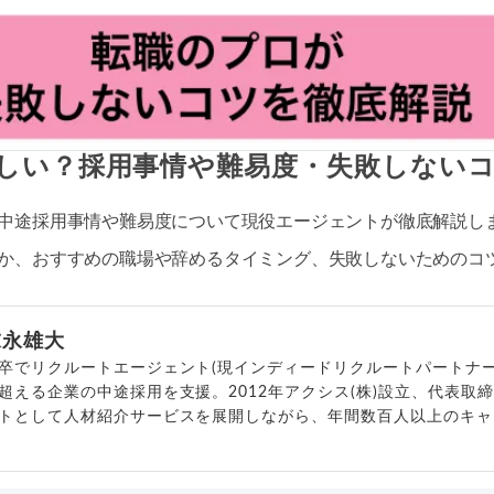
しい？採用事情や難易度・失敗しない
中途採用事情や難易度について現役エージェントが徹底解説し
か、おすすめの職場や辞めるタイミング、失敗しないためのコ
末永雄大
卒でリクルートエージェント(現インディードリクルートパートナー
超える企業の中途採用を支援。2012年アクシス(株)設立、代表取
トとして人材紹介サービスを展開しながら、年間数百人以上のキャ
outubeチャンネル「
末永雄大 / すべらない転職エージェント
」の総
回以上。著書「
成功する転職面接
」「
キャリアロジック
」
詳細プロフィール
（
amazon
）