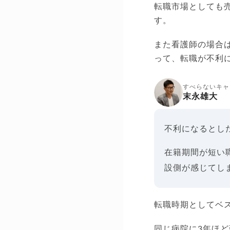
転職市場としても
す。
また看護師の場合
って、転職が不利
すべらないキャ
末永雄大
不利になるとし
在籍期間が短い
設側が感じてし
転職時期としてベ
同じ病院に3年ほ