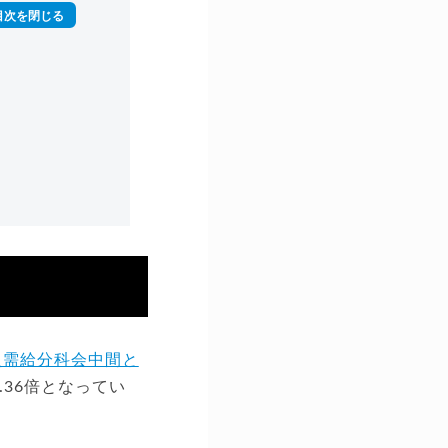
員需給分科会中間と
.36倍となってい