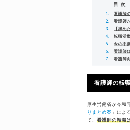
目次
看護師
看護師
【辞め
転職活
今の不
看護師
看護師
看護師の転
厚生労働省が令和
りまとめ案
」による
て、
看護師の転職