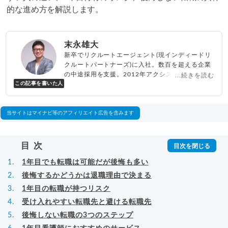
的な進め方を解説します。
末永雄大
新卒でリクルートエージェント(現インディードリ
クルートパートナーズ)に入社。数百を超える企業
の中途採用を支援。2012年アクシス(株)設立、代
...続きを読む
この記事を書いた人
表取締役兼転職エージェントとして人材紹介サー
ビスを展開しながら、年間数百人以上のキャリア
相談に乗る。Youtubeチャンネル「
末永雄大 / す
べらない転職エージェント
」の総再生回数は2,000
当サイトはマイナビ等のアフィリエイト広告を含みます
万回以上。著書「
成功する転職面接
」「
キャリア
ロジック
」
▸
詳細プロフィール
（
amazon
）
目次
1年目でも転職は可能だが後悔も多い
後悔するかどうかは退職理由で決まる
1年目の転職が持つリスク
受け入れやすい転職先と避ける転職先
後悔しない転職の3つのステップ