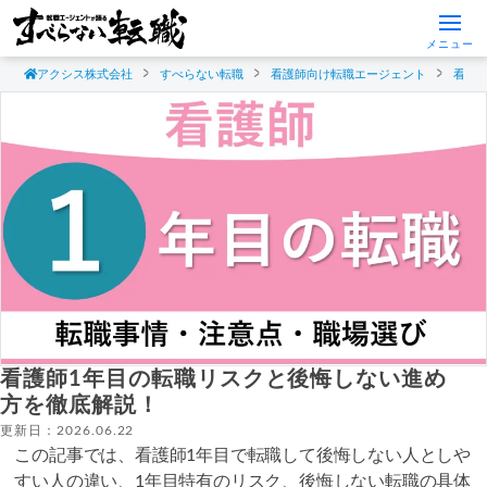
メニュー
アクシス株式会社
すべらない転職
看護師向け転職エージェント
看護
看護師1年目の転職リスクと後悔しない進め
方を徹底解説！
更新日：2026.06.22
この記事では、看護師1年目で転職して後悔しない人としや
すい人の違い、1年目特有のリスク、後悔しない転職の具体