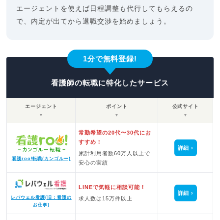
エージェントを使えば日程調整も代行してもらえるの
で、内定が出てから退職交渉を始めましょう。
1分で無料登録!
看護師の転職に特化したサービス
エージェント
ポイント
公式サイト
▼
▼
▼
常勤希望の20代〜30代にお
すすめ！
詳細
累計利用者数60万人以上で
看護roo!転職(カンゴルー)
安心の実績
LINEで気軽に相談可能！
詳細
レバウェル看護(旧：看護の
求人数は15万件以上
お仕事)