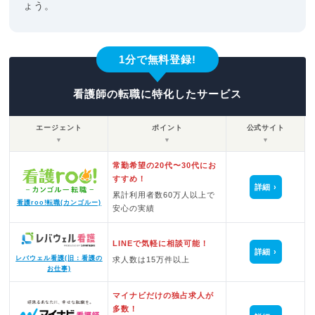
ょう。
1分で無料登録!
看護師の転職に特化したサービス
エージェント
ポイント
公式サイト
▼
▼
▼
常勤希望の20代〜30代にお
すすめ！
詳細
累計利用者数60万人以上で
看護roo!転職(カンゴルー)
安心の実績
LINEで気軽に相談可能！
詳細
レバウェル看護(旧：看護の
求人数は15万件以上
お仕事)
マイナビだけの独占求人が
多数！