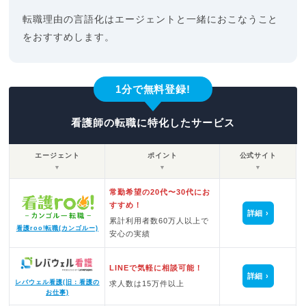
転職理由の言語化はエージェントと一緒におこなうこと
をおすすめします。
1分で無料登録!
看護師の転職に特化したサービス
エージェント
ポイント
公式サイト
▼
▼
▼
常勤希望の20代〜30代にお
すすめ！
詳細
累計利用者数60万人以上で
看護roo!転職(カンゴルー)
安心の実績
LINEで気軽に相談可能！
詳細
レバウェル看護(旧：看護の
求人数は15万件以上
お仕事)