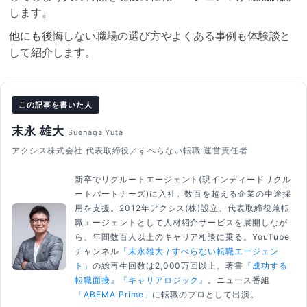
します。
他にも後悔しない職場の選び方やよくある事例も体験談と
して紹介します。
この記事を書いた人
末永 雄大
Suenaga Yuta
アクシス株式会社 代表取締役／すべらない転職 運営責任者
新卒でリクルートエージェント(現インディードリクル
ートパートナーズ)に入社。数百を超える企業の中途採
用を支援。2012年アクシス(株)設立、代表取締役兼転
職エージェントとして人材紹介サービスを展開しなが
ら、年間数百人以上のキャリア相談に乗る。YouTube
チャンネル
「末永雄大 / すべらない転職エージェン
ト」
の総再生回数は2,000万回以上。著書
『成功する
転職面接』
『キャリアロジック』
。ニュース番組
「ABEMA Prime」
に転職のプロとして出演。