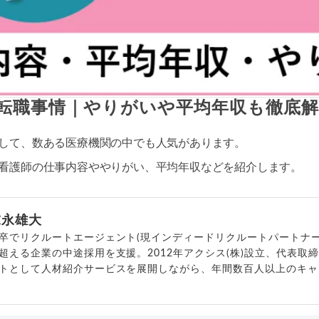
転職事情｜やりがいや平均年収も徹底解
して、数ある医療機関の中でも人気があります。
看護師の仕事内容ややりがい、平均年収などを紹介します。
末永雄大
卒でリクルートエージェント(現インディードリクルートパートナー
超える企業の中途採用を支援。2012年アクシス(株)設立、代表取
トとして人材紹介サービスを展開しながら、年間数百人以上のキャ
outubeチャンネル「
末永雄大 / すべらない転職エージェント
」の総
回以上。著書「
成功する転職面接
」「
キャリアロジック
」
詳細プロフィール
（
amazon
）