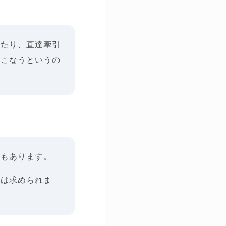
ったり、直達牽引
おこなうというの
合もあります。
には求められま