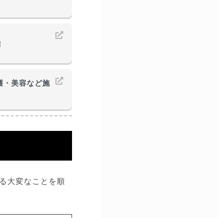
！
護・美容など施
る大変なことを順