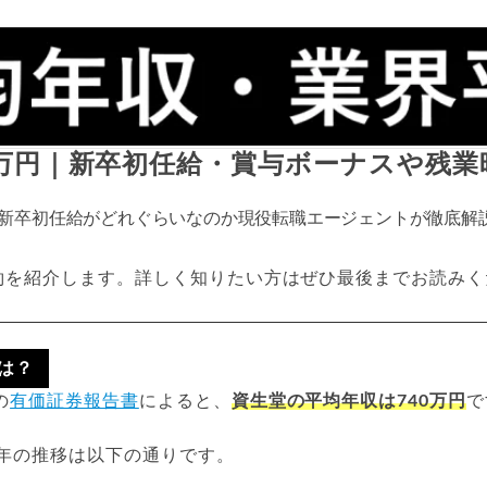
0万円｜新卒初任給・賞与ボーナスや残業
新卒初任給がどれぐらいなのか現役転職エージェントが徹底解
約を紹介します。詳しく知りたい方はぜひ最後までお読みく
は？
の
有価証券報告書
によると、
資生堂の平均年収は740万円
で
23年の推移は以下の通りです。