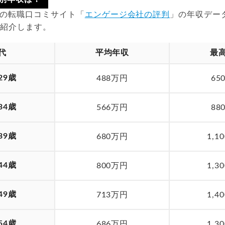
時点の転職口コミサイト「
エンゲージ会社の評判
」の年収デー
を紹介します。
代
平均年収
最
29歳
488万円
65
34歳
566万円
88
39歳
680万円
1,1
44歳
800万円
1,3
49歳
713万円
1,4
54歳
686万円
1,3