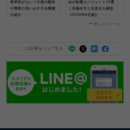
将来性がない？今後の動向
めの転職エージェント14選
ト
や需要の高いおすすめ職種
｜見極め方と注意点も解説
出
を紹介
【2026年8月版】
解
横にスクロール
この記事をシェアする