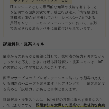
ネットワークスペシャリストとは
ITエンジニアとして専門的な知識や技能を有すること
を証明する国家試験です。独立行政法人「情報処理推
進機構」(IPA)が主催しており、レベル1〜7まである
共通キャリア・スキルフレームワークにおいて、試験
で認定される最高レベルに位置付けられています。
課題解決・提案スキル
顧客からのあらゆる要望に対して、技術者の協力も仰ぎながら
しっかりと応え、ときには断る課題解決・提案スキルは、IoT
の営業において非常に大切なことです。
商品やサービスの「プレゼンテーション能力」や顧客の抱えて
いる問題点やニーズを聞き出す「ヒアリング力」、顧客満足度
を高める「説明力」があると有利と言えます。
課題解決・提案スキルは、IoT分野の営業に限らず重要なスキ
ルではありますが、
課題解決を意識した営業で、数値的な実績