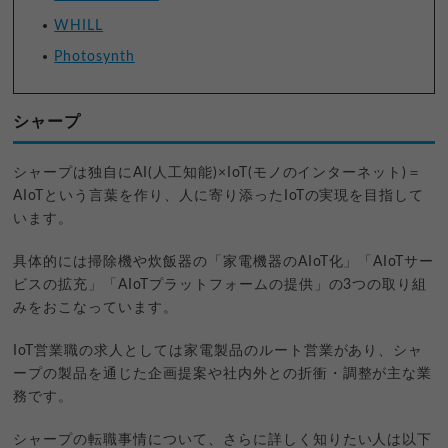
WHILL
Photosynth
シャープ
シャープは独自にAI(人工知能)×IoT(モノのインターネット)＝
AIoTという言葉を作り、人に寄り添ったIoTの実現を目指して
います。
具体的には掃除機や炊飯器の「家電機器のAIoT化」「AIoTサー
ビスの拡充」「AIoTプラットフォームの提供」の3つの取り組
みをおこなっています。
IoT営業職の求人としては家電製品のルート営業があり、シャ
ープの製品を通じた企画提案や社内外との折衝・調整が主な業
務です。
シャープの転職事情について、さらに詳しく知りたい人は以下