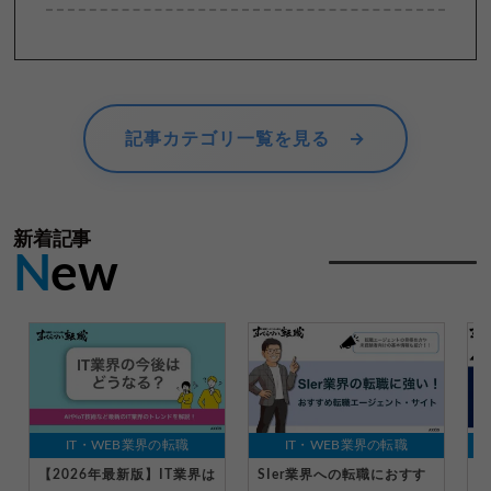
記事カテゴリ一覧を見る →
新着記事
N
ew
IT・WEB業界の転職
IT・WEB業界の転職
【2026年最新版】IT業界は
SIer業界への転職におすす
I