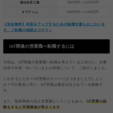
500万円～1,050万円
積水化学工業
800万円～1,200万円
オプティム
【完全無料】年収をアップするための転職支援もおこないま
す。ご転職の相談はコチラ！
IoT関連の営業職へ転職するには
今回は、IoT関連の営業職へ転職を考えている人向けに、仕事
内容や年収・向いている人の特徴について、ご紹介しました。
いかがでしたか？IoT営業のイメージはつきましたでしょう
か？ITの普及に伴い、IoT営業は最近注目されている職種で
す。
また、無形商材の法人営業職ということもあり、
IoT営業の経
験をすると市場価値が高まります
。