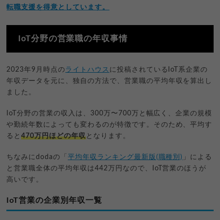
転職支援を得意としています。
IoT分野の営業職の年収事情
2023年9月時点の
ライトハウス
に投稿されているIoT系企業の
年収データを元に、独自の方法で、営業職の平均年収を算出し
ました。
IoT分野の営業の収入は、300万〜700万と幅広く、企業の規模
や勤続年数によっても変わるのが特徴です。そのため、平均す
ると
470万円ほどの年収
となります。
ちなみにdodaの「
平均年収ランキング最新版(職種別)
」による
と営業職全体の平均年収は442万円なので、IoT営業のほうが
高いです。
IoT営業の企業別年収一覧