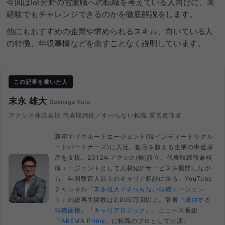
今回はIoT分野の営業職への転職を考えている人向けに、未
経験でもチャレンジできるのかを徹底解説をします。
他にもおすすめの企業や求められるスキル、向いている人
の特徴、年収事情などを余すことなく説明しています。
この記事を書いた人
末永 雄大
Suenaga Yuta
アクシス株式会社 代表取締役／すべらない転職 運営責任者
新卒でリクルートエージェント(現インディードリクル
ートパートナーズ)に入社。数百を超える企業の中途採
用を支援。2012年アクシス(株)設立、代表取締役兼転
職エージェントとして人材紹介サービスを展開しなが
ら、年間数百人以上のキャリア相談に乗る。YouTube
チャンネル
「末永雄大 / すべらない転職エージェン
ト」
の総再生回数は2,000万回以上。著書
『成功する
転職面接』
『キャリアロジック』
。ニュース番組
「ABEMA Prime」
に転職のプロとして出演。