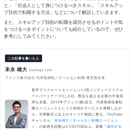
と」「社会人として身につけるべきスキル」「スキルアッ
プ目的で転職する方法」などについて解説していきます。
また、スキルアップ目的の転職を成功させるポイントや気
をつけるべきポイントについても紹介しているので、ぜひ
参考にしてみてください。
この記事を書いた人
末永 雄大
Suenaga Yuta
アクシス株式会社 代表取締役／すべらない転職 運営責任者
新卒でリクルートエージェント(現インディードリクル
ートパートナーズ)に入社。数百を超える企業の中途採
用を支援。2012年アクシス(株)設立、代表取締役兼転
職エージェントとして人材紹介サービスを展開しなが
ら、年間数百人以上のキャリア相談に乗る。YouTube
チャンネル
「末永雄大 / すべらない転職エージェン
ト」
の総再生回数は2,000万回以上。著書
『成功する