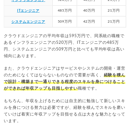
485万円
40万円
21万円
ITエンジニア
509万円
42万円
21万円
システムエンジニア
クラウドエンジニアの平均年収は595万円で、同系統の職種で
あるインフラエンジニアの520万円、ITエンジニアの485万
円、システムエンジニアの509万円と比べても平均年収は高い
傾向にあります。
また、クラウドエンジニアはサービスやシステムの開発・運営
のためになくてはならないものなので需要が高く、
経験を積ん
で設計・構築まで一通りできる程度のスキルを身につけること
ができれば年収アップも目指しやすい
職種です。
もちろん、年収を上げるためには自主的に勉強して新しいスキ
ルを身につける努力は必要ですが、経験を積んでスキルを磨い
ていけば着実に年収アップを目指せる点は大きな魅力となって
います。