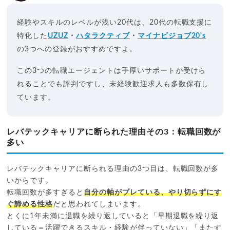
経験やスキルのレベルが浅い20代は、20代の転職支援に
特化した
UZUZ
・
ハタラクティブ
・
マイナビジョブ20's
の3つへの登録がおすすめですよ。
この3つの転職エージェントは手厚いサポートが受けら
れることでも評判ですし、未経験歓迎求人も多数保有し
ています。
レバテックキャリアに断られた理由その3：転職回数が
多い
レバテックキャリアに断られる理由の3つ目は、転職回数が多
いからです。
転職回数が多すぎると
自分の軸がブレている、やり切らずにす
ぐ諦める性格
だと思われてしまいます。
とくに1年未満に退職を繰り返していると「早期退職を繰り返
している＝活躍できるスキル・経験が伴っていない」「またす