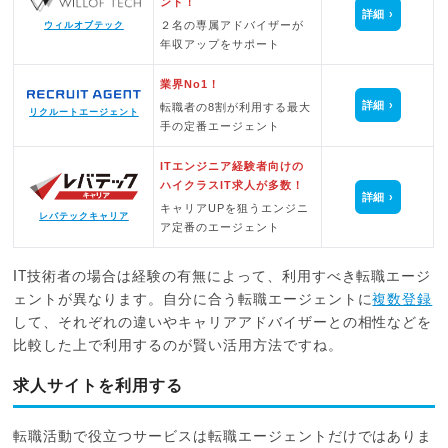
ント！
詳細
２名の専属アドバイザーが
ウィルオブテック
年収アップをサポート
業界No1！
詳細
転職者の8割が利用する最大
リクルートエージェント
手の定番エージェント
ITエンジニア経験者向けの
ハイクラスIT求人が多数！
詳細
キャリアUPを狙うエンジニ
レバテックキャリア
ア定番のエージェント
IT技術者の場合は経験の有無によって、利用すべき転職エージ
ェントが異なります。自分に合う転職エージェントに
複数登録
して、それぞれの違いやキャリアアドバイザーとの相性などを
比較した上で利用するのが賢い活用方法ですね。
求人サイトを利用する
転職活動で役立つサービスは転職エージェントだけではありま