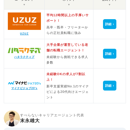
▼
▼
▼
平均12時間以上の手厚いサ
ポート！
詳細
高卒・既卒・フリーターか
らの正社員転職に強み
UZUZ
大手企業が運営している老
舗の転職エージェント！
詳細
未経験から挑戦できる求人
ハタラクティブ
多数
未経験OKの求人が7割以
上！
詳細
新卒支援実績No.1のマイナ
マイナビジョブ20's
ビによる20代向けエージェ
ント
すべらないキャリアエージェント代表
末永雄大