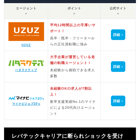
エージェント
ポイント
公式サイト
▼
▼
▼
平均12時間以上の手厚いサ
ポート！
詳細
高卒・既卒・フリーターか
らの正社員転職に強み
UZUZ
大手企業が運営している老
舗の転職エージェント！
詳細
未経験から挑戦できる求人
ハタラクティブ
多数
未経験OKの求人が7割以
上！
詳細
新卒支援実績No.1のマイナ
マイナビジョブ20's
ビによる20代向けエージェ
ント
レバテックキャリアに断られショックを受け