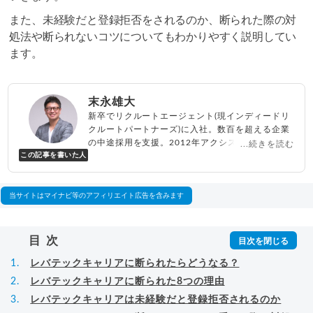
また、未経験だと登録拒否をされるのか、断られた際の対
処法や断られないコツについてもわかりやすく説明してい
ます。
末永雄大
新卒でリクルートエージェント(現インディードリ
クルートパートナーズ)に入社。数百を超える企業
の中途採用を支援。2012年アクシス(株)設立、代
...続きを読む
この記事を書いた人
表取締役兼転職エージェントとして人材紹介サー
ビスを展開しながら、年間数百人以上のキャリア
相談に乗る。Youtubeチャンネル「
末永雄大 / す
べらない転職エージェント
」の総再生回数は2,000
当サイトはマイナビ等のアフィリエイト広告を含みます
万回以上。著書「
成功する転職面接
」「
キャリア
ロジック
」
▸
詳細プロフィール
（
amazon
）
目次
レバテックキャリアに断られたらどうなる？
レバテックキャリアに断られた8つの理由
レバテックキャリアは未経験だと登録拒否されるのか