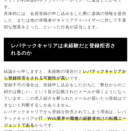
ャリアの利用規約やプライバシーポリシーに違反したからで
す。
具体的には、会員登録の申し込みをした際に虚偽の情報を提供
した、または他の求職者やキャリアアドバイザーに対して不適
切な態度をとった、といった行為が該当します。
レバテックキャリアは未経験だと登録拒否さ
れるのか
結論から申しますと、未経験の場合だと
レバテックキャリアか
ら登録拒否をされる可能性が高い
です。
登録不可の場合は、登録申し込みをしたのちに「弊社からのご
紹介は難しい」という旨が記載されたメールが届くようになっ
ています。この求人紹介を断られたメールが届いたら登録はで
きないと判断するしかありません。
レバテックキャリアから登録を拒否されてしまう理由は、レバ
テックキャリアが
IT・Web業界や職種の経験者向けの転職エー
ジェントである
からです。