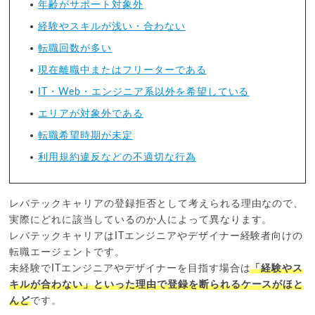
年齢がサポート対象外
経験やスキルが浅い・合わない
転職回数が多い
現在離職中またはフリーターである
IT・Web・エンジニア系以外を希望している
エリアが対象外である
転職希望時期が未定
利用規約違反などの不適切な行為
レバテックキャリアの登録拒否として考えられる理由なので、
実際にどれに該当しているのか人によって異なります。
レバテックキャリアはITエンジニアやデザイナー経験者向けの
転職エージェントです。
未経験でITエンジニアやデザイナーを目指す場合は
「経験やス
キルが合わない」といった理由で登録を断られるケースがほと
んど
です。