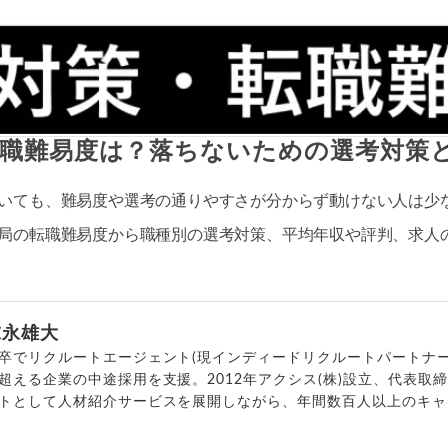
職難易度は？落ちないための選考対策
いても、難易度や選考の通りやすさが分からず動けない人は少
局の転職難易度から職種別の選考対策、平均年収や評判、求人
末永雄大
卒でリクルートエージェント(現インディードリクルートパートナー
超える企業の中途採用を支援。2012年アクシス(株)設立、代表取
トとして人材紹介サービスを展開しながら、年間数百人以上のキャ
outubeチャンネル「
末永雄大 / すべらない転職エージェント
」の総
回以上。著書「
成功する転職面接
」「
キャリアロジック
」