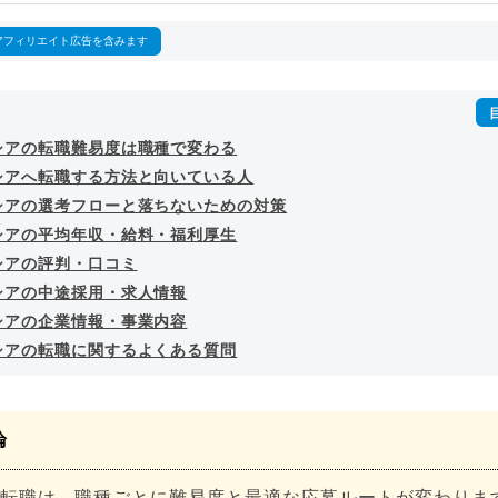
詳細プロフィール
（
amazon
）
アフィリエイト広告を含みます
シアの転職難易度は職種で変わる
シアへ転職する方法と向いている人
シアの選考フローと落ちないための対策
シアの平均年収・給料・福利厚生
シアの評判・口コミ
シアの中途採用・求人情報
シアの企業情報・事業内容
シアの転職に関するよくある質問
論
転職は、職種ごとに難易度と最適な応募ルートが変わりま