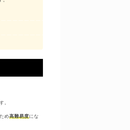
す。
ため
高難易度
にな