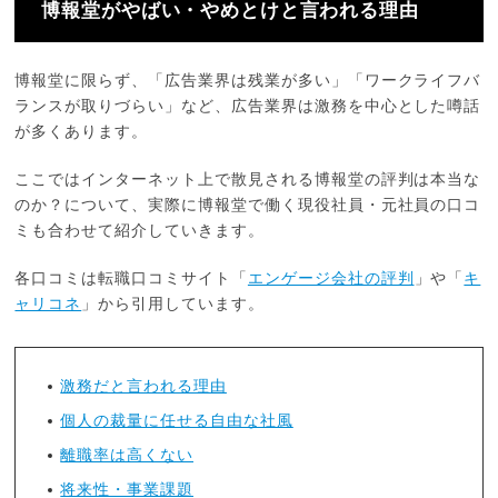
博報堂︎がやばい・やめとけと言われる理由
博報堂に限らず、「広告業界は残業が多い」「ワークライフバ
ランスが取りづらい」など、広告業界は激務を中心とした噂話
が多くあります。
ここではインターネット上で散見される博報堂︎の評判は本当な
のか？について、実際に博報堂︎で働く現役社員・元社員の口コ
ミも合わせて紹介していきます。
各口コミは転職口コミサイト「
エンゲージ会社の評判
」や「
キ
ャリコネ
」から引用しています。
激務だと言われる理由
個人の裁量に任せる自由な社風
離職率は高くない
将来性・事業課題