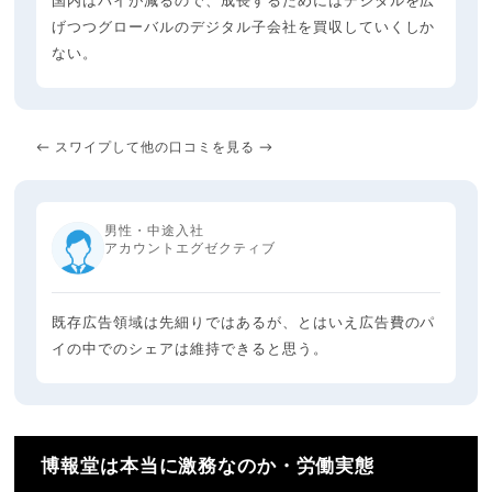
国内はパイが減るので、成長するためにはデジタルを広
げつつグローバルのデジタル子会社を買収していくしか
ない。
← スワイプして他の口コミを見る →
男性・中途入社
アカウントエグゼクティブ
既存広告領域は先細りではあるが、とはいえ広告費のパ
イの中でのシェアは維持できると思う。
博報堂︎は本当に激務なのか・労働実態