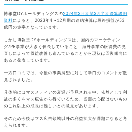
博報堂DYホールディングスの
2024年3月期第3四半期決算説明
資料
によると、2023年4〜12月期の連結決算は最終損益が53
億円の赤字となっています。
しかし博報堂DYホールディングスは、国内のマーケティン
グ/PR事業が大きく伸長していること、海外事業の販管費の見
直しによって収益改善も進んでいることから現状は回復傾向に
あると発表しています。
一方口コミでは、今後の事業展望に対して辛口のコメントが散
見されました。
具体的にはマスメディアの衰退が予見される中、依然として利
益の多くをマス広告から得ているため、当面の心配はないもの
のこれ以上の成長は難しいとの意見があります。
そのため今後はマス広告領域以外の利益拡大が課題になると考
えられます。