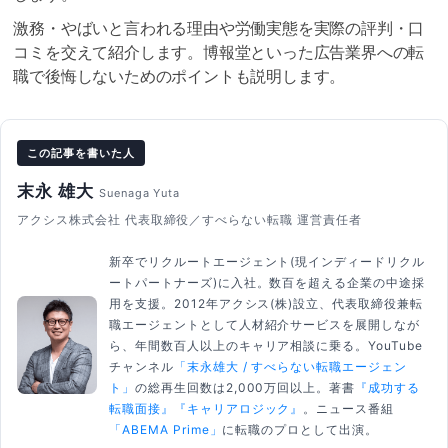
激務・やばいと言われる理由や労働実態を実際の評判・口
コミを交えて紹介します。博報堂といった広告業界への転
職で後悔しないためのポイントも説明します。
この記事を書いた人
末永 雄大
Suenaga Yuta
アクシス株式会社 代表取締役／すべらない転職 運営責任者
新卒でリクルートエージェント(現インディードリクル
ートパートナーズ)に入社。数百を超える企業の中途採
用を支援。2012年アクシス(株)設立、代表取締役兼転
職エージェントとして人材紹介サービスを展開しなが
ら、年間数百人以上のキャリア相談に乗る。YouTube
チャンネル
「末永雄大 / すべらない転職エージェン
ト」
の総再生回数は2,000万回以上。著書
『成功する
転職面接』
『キャリアロジック』
。ニュース番組
「ABEMA Prime」
に転職のプロとして出演。