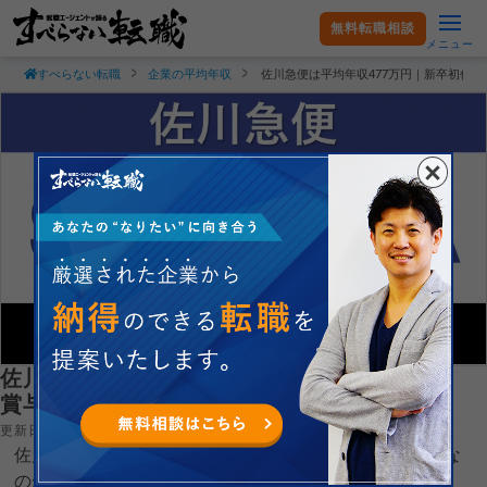
無料転職相談
メニュー
すべらない転職
企業の平均年収
佐川急便は平均年収477万円｜新卒初任
佐川急便は平均年収477万円｜新卒初任給・
賞与ボーナスや残業時間も紹介！
更新日：2026.05.01
佐川急便株式会社の平均年収や新卒初任給がどれくらいな
のか現役転職エージェントが徹底解説します。