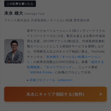
この記事を書いた人
末永 雄大
Suenaga Yuta
アクシス株式会社 代表取締役／すべらない転職 運営責任者
新卒でリクルートエージェント(現インディードリクル
ートパートナーズ)に入社。数百を超える企業の中途採
用を支援。2012年アクシス(株)設立、代表取締役兼転
職エージェントとして人材紹介サービスを展開しなが
ら、年間数百人以上のキャリア相談に乗る。YouTube
チャンネル
「末永雄大 / すべらない転職エージェン
ト」
の総再生回数は2,000万回以上。著書
『成功する
転職面接』
『キャリアロジック』
。ニュース番組
「ABEMA Prime」
に転職のプロとして出演。
▸
詳細プロフィール
（
amazon
）
末永にキャリア相談する(無料)