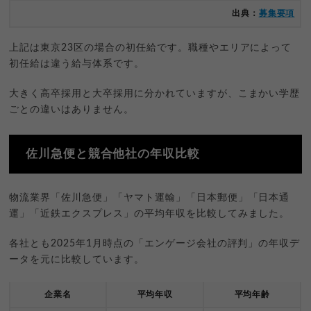
出典：
募集要項
上記は東京23区の場合の初任給です。職種やエリアによって
初任給は違う給与体系です。
大きく高卒採用と大卒採用に分かれていますが、こまかい学歴
ごとの違いはありません。
佐川急便と競合他社の年収比較
物流業界「佐川急便」「ヤマト運輸」「日本郵便」「日本通
運」「近鉄エクスプレス」の平均年収を比較してみました。
各社とも2025年1月時点の「エンゲージ会社の評判」の年収デ
ータを元に比較しています。
企業名
平均年収
平均年齢