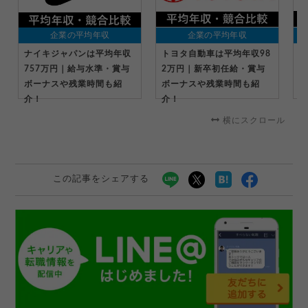
企業の平均年収
企業の平均年収
ナイキジャパンは平均年収
トヨタ自動車は平均年収98
キ
757万円｜給与水準・賞与
2万円｜新卒初任給・賞与
万
ボーナスや残業時間も紹
ボーナスや残業時間も紹
ー
介！
介！
横にスクロール
この記事をシェアする