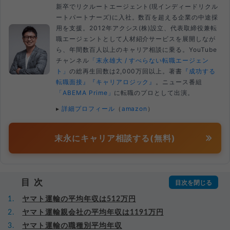
新卒でリクルートエージェント(現インディードリクル
ートパートナーズ)に入社。数百を超える企業の中途採
用を支援。2012年アクシス(株)設立、代表取締役兼転
職エージェントとして人材紹介サービスを展開しなが
ら、年間数百人以上のキャリア相談に乗る。YouTube
チャンネル
「末永雄大 / すべらない転職エージェン
ト」
の総再生回数は2,000万回以上。著書
『成功する
転職面接』
『キャリアロジック』
。ニュース番組
「ABEMA Prime」
に転職のプロとして出演。
▸
詳細プロフィール
（
amazon
）
末永にキャリア相談する(無料)
目次
ヤマト運輸の平均年収は512万円
ヤマト運輸親会社の平均年収は1191万円
ヤマト運輸の職種別平均年収