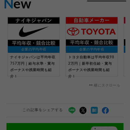
N
ew
企業の平均年収
企業の平均年収
ナイキジャパンは平均年収
トヨタ自動車は平均年収98
キ
757万円｜給与水準・賞与
2万円｜新卒初任給・賞与
万
ボーナスや残業時間も紹
ボーナスや残業時間も紹
ー
介！
介！
横にスクロール
この記事をシェアする