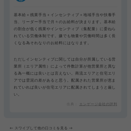
基本給＋残業手当＋インセンティブ＋地域手当や扶養手
当、リーダー手当で月々のお給料が決まります。基本給
の割合が低く残業やインセンティブ（集配量）に委ねら
れている労働体制です。嫌でも物量や労働時間は多く長
くなる為それなりのお給料にはなります。
ただしインセンティブに関しては自分が所属している営
業所（エリア属性）によって件数計算が他営業所と異な
る為一概には良いとは言えない。商流エリアと住宅エリ
アでは雲泥の差があると思う。配属された営業所が恵ま
れていれば良いが住宅エリアに配属されてしまうと厳し
い。
エンゲージ会社の評判
← スワイプして他の口コミを見る →