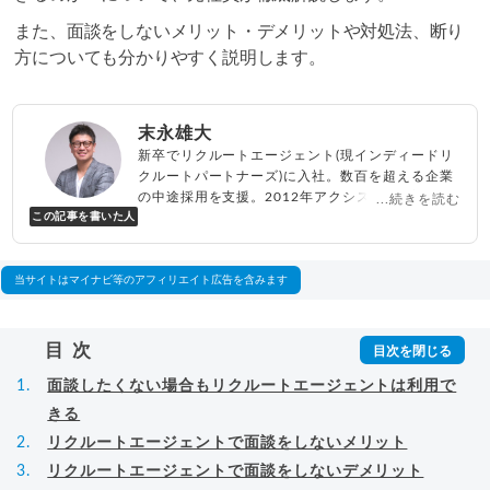
また、面談をしないメリット・デメリットや対処法、断り
方についても分かりやすく説明します。
末永雄大
新卒でリクルートエージェント(現インディードリ
クルートパートナーズ)に入社。数百を超える企業
の中途採用を支援。2012年アクシス(株)設立、代
...続きを読む
この記事を書いた人
表取締役兼転職エージェントとして人材紹介サー
ビスを展開しながら、年間数百人以上のキャリア
相談に乗る。Youtubeチャンネル「
末永雄大 / す
べらない転職エージェント
」の総再生回数は2,000
当サイトはマイナビ等のアフィリエイト広告を含みます
万回以上。著書「
成功する転職面接
」「
キャリア
ロジック
」
▸
詳細プロフィール
（
amazon
）
目次
面談したくない場合もリクルートエージェントは利用で
きる
リクルートエージェントで面談をしないメリット
リクルートエージェントで面談をしないデメリット