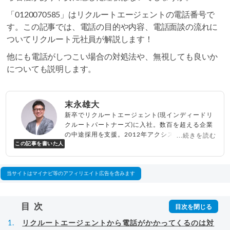
「0120070585」はリクルートエージェントの電話番号で
す。この記事では、電話の目的や内容、電話面談の流れに
ついてリクルート元社員が解説します！
他にも電話がしつこい場合の対処法や、無視しても良いか
についても説明します。
末永雄大
新卒でリクルートエージェント(現インディードリ
クルートパートナーズ)に入社。数百を超える企業
の中途採用を支援。2012年アクシス(株)設立、代
...続きを読む
この記事を書いた人
表取締役兼転職エージェントとして人材紹介サー
ビスを展開しながら、年間数百人以上のキャリア
相談に乗る。Youtubeチャンネル「
末永雄大 / す
べらない転職エージェント
」の総再生回数は2,000
当サイトはマイナビ等のアフィリエイト広告を含みます
万回以上。著書「
成功する転職面接
」「
キャリア
ロジック
」
▸
詳細プロフィール
（
amazon
）
目次
リクルートエージェントから電話がかかってくるのは対