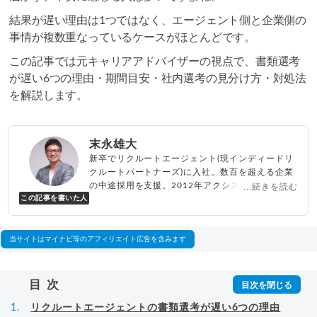
結果が遅い理由は1つではなく、エージェント側と企業側の
事情が複数重なっているケースがほとんどです。
この記事では元キャリアアドバイザーの視点で、書類選考
が遅い6つの理由・期間目安・社内選考の見分け方・対処法
を解説します。
末永雄大
新卒でリクルートエージェント(現インディードリ
クルートパートナーズ)に入社。数百を超える企業
の中途採用を支援。2012年アクシス(株)設立、代
...続きを読む
この記事を書いた人
表取締役兼転職エージェントとして人材紹介サー
ビスを展開しながら、年間数百人以上のキャリア
相談に乗る。Youtubeチャンネル「
末永雄大 / す
べらない転職エージェント
」の総再生回数は2,000
当サイトはマイナビ等のアフィリエイト広告を含みます
万回以上。著書「
成功する転職面接
」「
キャリア
ロジック
」
▸
詳細プロフィール
（
amazon
）
目次
リクルートエージェントの書類選考が遅い6つの理由