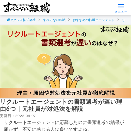
メニュー
アクシス株式会社
すべらない転職
おすすめの転職エージェント
リク
リクルートエージェントの書類選考が遅い理
由6つ｜元社員が対処法を解説
更新日：2026.05.07
リクルートエージェントに応募したのに書類選考の結果が
届かず、不安に感じる人は多いですよね。