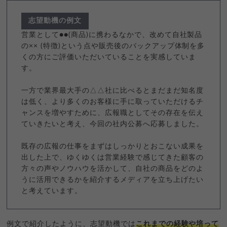
志望動機の例文
営業として●●(商品)に携わるなかで、改めて自社製品
の×× (特徴)という点や販売後のバックアップ体制を多
くの方にご評価いただいていることを実感していま
す。
一方で業界最大手の△△社に比べるとまだまだ知名度
は低く、より多くのお客様に手に取っていただけるチ
ャンスを増やすために、広報職としてその存在を伝え
ていきたいと考え、今回の社内公募へ応募しました。
既存の広報の仕事をまずはしっかりとおこない成果を
出した上で、ゆくゆくは営業経験で感じてきた顧客の
方々の声やノウハウを活かして、自社の商品をどのよ
うに活用できるかを紹介するメディアを立ち上げたい
と考えています。
例文で紹介したように、志望動機では
これまでの経験や培って