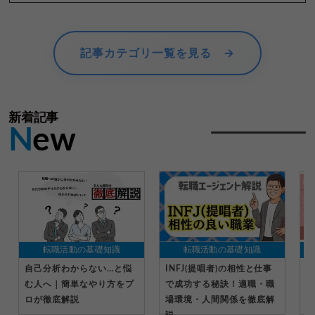
記事カテゴリ一覧を見る →
新着記事
N
ew
転職活動の基礎知識
転職活動の基礎知識
自己分析わからない…と悩
INFJ(提唱者)の相性と仕事
社
む人へ｜簡単なやり方をプ
で成功する秘訣！適職・職
受
ロが徹底解説
場環境・人間関係を徹底解
る