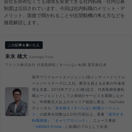
会社を辞めなくても環境を変更できる社内転職・社内公募
制度は注目されています。今回は社内転職のメリット・デ
メリット、面接で聞かれることや志望動機の考え方などを
徹底解説します。
この記事を書いた人
末永 雄大
Suenaga Yuta
アクシス株式会社 代表取締役／すべらない転職 運営責任者
新卒でリクルートエージェント(現インディードリクル
ートパートナーズ)に入社。数百を超える企業の中途採
用を支援。2012年アクシス(株)設立、代表取締役兼転
職エージェントとして人材紹介サービスを展開しなが
ら、年間数百人以上のキャリア相談に乗る。YouTube
チャンネル
「末永雄大 / すべらない転職エージェン
ト」
の総再生回数は2,000万回以上。著書
『成功する
転職面接』
『キャリアロジック』
。ニュース番組
「ABEMA Prime」
に転職のプロとして出演。