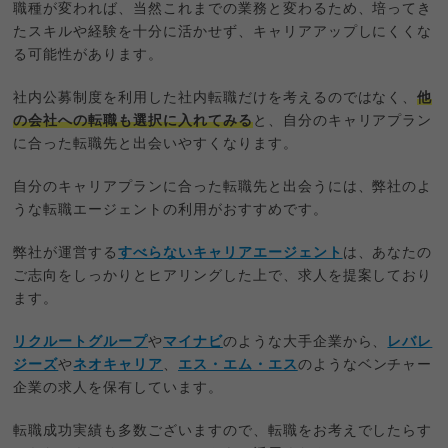
職種が変われば、当然これまでの業務と変わるため、培ってき
たスキルや経験を十分に活かせず、キャリアアップしにくくな
る可能性があります。
社内公募制度を利用した社内転職だけを考えるのではなく、
他
の会社への転職も選択に入れてみる
と、自分のキャリアプラン
に合った転職先と出会いやすくなります。
自分のキャリアプランに合った転職先と出会うには、弊社のよ
うな転職エージェントの利用がおすすめです。
弊社が運営する
すべらないキャリアエージェント
は、あなたの
ご志向をしっかりとヒアリングした上で、求人を提案しており
ます。
リクルートグループ
や
マイナビ
のような大手企業から、
レバレ
ジーズ
や
ネオキャリア
、
エス・エム・エス
のようなベンチャー
企業の求人を保有しています。
転職成功実績も多数ございますので、転職をお考えでしたらす