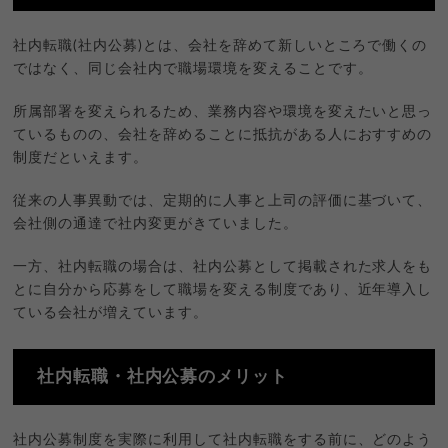
社内転職(社内公募)とは、会社を辞めて新しいところで働くの
ではなく、同じ会社内で職場環境を変えることです。
所属部署を変えられるため、業務内容や環境を変えたいと思っ
ているものの、会社を辞めることに抵抗がある人におすすめの
制度だといえます。
従来の人事異動では、定期的に人事と上司の評価に基づいて、
会社側の通達で社内変更がきていました。
一方、社内転職の場合は、社内公募として掲載された求人をも
とに自分から応募をして職場を変える制度であり、近年導入し
ている会社が増えています。
社内転職・社内公募のメリット
社内公募制度を実際に利用して社内転職をする前に、どのよう